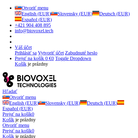
Otvoriť menu
English (EUR)
Slovensky (EUR)
Deutsch (EUR)
Español (EUR)
+421 904 408 895
info@biovoxel.tech
Váš účet
Prihlásiť sa
Vytvoriť účet
Zabudnuté heslo
Prejsť na košík
0 €
0
Toggle Dropdown
Košík
je prázdny
Hľadať
Otvoriť menu
English (EUR)
Slovensky (EUR)
Deutsch (EUR)
Español (EUR)
Prejsť na košík
0
Košík
je prázdny
Otvoriť menu
Prejsť na košík
0
Košík
je prázdny