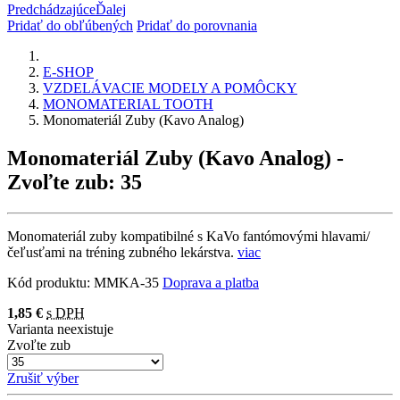
Predchádzajúce
Ďalej
Pridať do obľúbených
Pridať do porovnania
E-SHOP
VZDELÁVACIE MODELY A POMÔCKY
MONOMATERIAL TOOTH
Monomateriál Zuby (Kavo Analog)
Monomateriál Zuby (Kavo Analog)
-
Zvoľte zub: 35
Monomateriál zuby kompatibilné s KaVo fantómovými hlavami/
čeľusťami na tréning zubného lekárstva.
viac
Kód produktu:
MMKA-35
Doprava a platba
1,85 €
s DPH
Varianta neexistuje
Zvoľte zub
Zrušiť výber