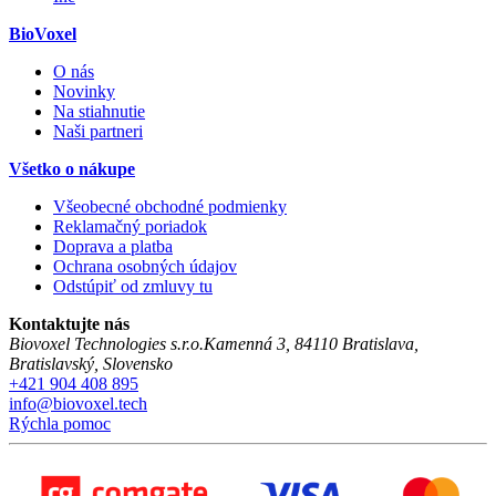
BioVoxel
O nás
Novinky
Na stiahnutie
Naši partneri
Všetko o nákupe
Všeobecné obchodné podmienky
Reklamačný poriadok
Doprava a platba
Ochrana osobných údajov
Odstúpiť od zmluvy tu
Kontaktujte nás
Biovoxel Technologies s.r.o.
Kamenná 3
,
84110
Bratislava
,
Bratislavský
,
Slovensko
+421 904 408 895
info@biovoxel.tech
Rýchla pomoc