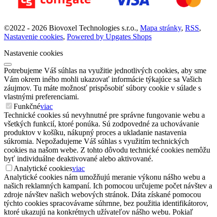
©
2022 -
2026
Biovoxel Technologies s.r.o.
,
Mapa stránky
,
RSS
,
Nastavenie cookies
,
Powered by Upgates Shops
Nastavenie cookies
Potrebujeme Váš súhlas na využitie jednotlivých cookies, aby sme
Vám okrem iného mohli ukazovať informácie týkajúce sa Vašich
záujmov. Tu máte možnosť prispôsobiť súbory cookie v súlade s
vlastnými preferenciami.
Funkčné
viac
Technické cookies sú nevyhnutné pre správne fungovanie webu a
všetkých funkcií, ktoré ponúka. Sú zodpovedné za uchovávanie
produktov v košíku, nákupný proces a ukladanie nastavenia
súkromia. Nepožadujeme Váš súhlas s využitím technických
cookies na našom webe. Z tohto dôvodu technické cookies nemôžu
byť individuálne deaktivované alebo aktivované.
Analytické cookies
viac
Analytické cookies nám umožňujú meranie výkonu nášho webu a
našich reklamných kampaní. Ich pomocou určujeme počet návštev a
zdroje návštev našich webových stránok. Dáta získané pomocou
týchto cookies spracovávame súhrnne, bez použitia identifikátorov,
ktoré ukazujú na konkrétnych užívateľov nášho webu. Pokiaľ