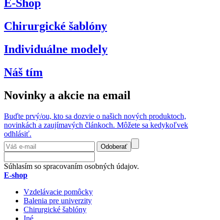
E-Shop
Chirurgické šablóny
Individuálne modely
Náš tím
Novinky a akcie na email
Buďte prvý/ou, kto sa dozvie o našich nových produktoch,
novinkách a zaujímavých článkoch. Môžete sa kedykoľvek
odhlásiť.
Odoberať
Súhlasím so spracovaním osobných údajov.
E-shop
Vzdelávacie pomôcky
Balenia pre univerzity
Chirurgické šablóny
Iné