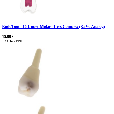
EndoTooth 16 Upper Molar - Less Complex (KaVo Analog)
15,99 €
13 €
bez DPH