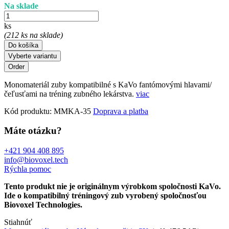
Na sklade
ks
(212 ks na sklade)
Do košíka
Vyberte variantu
Monomateriál zuby kompatibilné s KaVo fantómovými hlavami/
čeľusťami na tréning zubného lekárstva.
viac
Kód produktu:
MMKA-35
Doprava a platba
Máte otázku?
+421 904 408 895
info@biovoxel.tech
Rýchla pomoc
Tento produkt nie je originálnym výrobkom spoločnosti KaVo.
Ide o kompatibilný tréningový zub vyrobený spoločnosťou
Biovoxel Technologies.
Stiahnúť