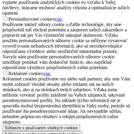
vypnete používanie analytických cookies vo vzťahu k Vašej
návšteve, strácame možnosť analýzy výkonu a optimalizácie našich
opatrení.
Personalizované cookies
viac
Používame taktiež súbory cookie a ďalšie technológie, aby sme
prispôsobili náš obchod potrebám a záujmom našich zákazníkov a
pripravili tak pre Vás výnimočné nákupné skúsenosti. Vďaka
použitiu personalizovaných súborov cookie sa môžeme vyvarovať
vysvetľovaniu nežiaducich informácií, ako sú nezodpovedajúce
odporúčania výrobkov alebo neužitočné mimoriadne ponuky.
Navyše nám používanie personalizovaných súborov cookie
umožňuje ponúkať vám dodatočné funkcie, ako napríklad
odporúčania výrobkov prispôsobených vašim potrebám.
Reklamné cookies
viac
Reklamné cookies používame my alebo naši partneri, aby sme Vám
mohli zobraziť vhodné obsahy alebo reklamy tak na našich
stránkach, ako aj na stránkach tretích subjektov. Vďaka tomu
môžeme vytvárať profily založené na Vašich záujmoch, takzvané
pseudonymizované profily. Na základe týchto informácií nie je
spravidla možná bezprostredná identifikácia Vašej osoby, pretože sú
používané iba pseudonymizované údaje. Ak nevyjadríte súhlas,
nebudete príjemcom obsahov a reklám prispôsobených vašim
záujmom.
Súhlasím s používaním všetkých cookies