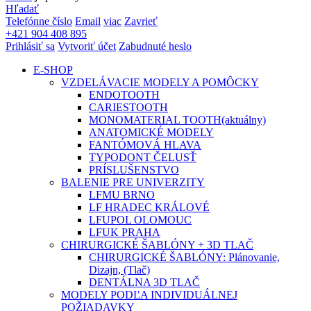
Hľadať
Telefónne číslo
Email
viac
Zavrieť
+421 904 408 895
Prihlásiť sa
Vytvoriť účet
Zabudnuté heslo
E-SHOP
VZDELÁVACIE MODELY A POMÔCKY
ENDOTOOTH
CARIESTOOTH
MONOMATERIAL TOOTH
(aktuálny)
ANATOMICKÉ MODELY
FANTÓMOVÁ HLAVA
TYPODONT ČELUSŤ
PRÍSLUŠENSTVO
BALENIE PRE UNIVERZITY
LFMU BRNO
LF HRADEC KRÁLOVÉ
LFUPOL OLOMOUC
LFUK PRAHA
CHIRURGICKÉ ŠABLÓNY + 3D TLAČ
CHIRURGICKÉ ŠABLÓNY: Plánovanie,
Dizajn, (Tlač)
DENTÁLNA 3D TLAČ
MODELY PODĽA INDIVIDUÁLNEJ
POŽIADAVKY