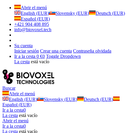
Abrir el menú
English (EUR)
Slovensky (EUR)
Deutsch (EUR)
Español (EUR)
+421 904 408 895
info@biovoxel.tech
Su cuenta
Iniciar sesión
Crear una cuenta
Contraseña olvidada
Ir a la cesta
0 €
0
Toggle Dropdown
La cesta
está vacío
Buscar
Abrir el menú
English (EUR)
Slovensky (EUR)
Deutsch (EUR)
Español (EUR)
Ir a la cesta
0
La cesta
está vacío
Abrir el menú
Ir a la cesta
0
La cesta
está vacío