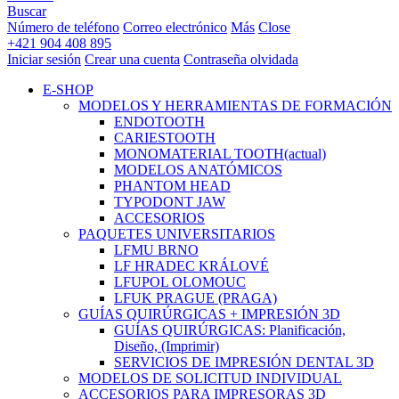
Buscar
Número de teléfono
Correo electrónico
Más
Close
+421 904 408 895
Iniciar sesión
Crear una cuenta
Contraseña olvidada
E-SHOP
MODELOS Y HERRAMIENTAS DE FORMACIÓN
ENDOTOOTH
CARIESTOOTH
MONOMATERIAL TOOTH
(actual)
MODELOS ANATÓMICOS
PHANTOM HEAD
TYPODONT JAW
ACCESORIOS
PAQUETES UNIVERSITARIOS
LFMU BRNO
LF HRADEC KRÁLOVÉ
LFUPOL OLOMOUC
LFUK PRAGUE (PRAGA)
GUÍAS QUIRÚRGICAS + IMPRESIÓN 3D
GUÍAS QUIRÚRGICAS: Planificación,
Diseño, (Imprimir)
SERVICIOS DE IMPRESIÓN DENTAL 3D
MODELOS DE SOLICITUD INDIVIDUAL
ACCESORIOS PARA IMPRESORAS 3D