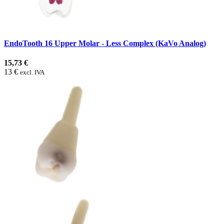
EndoTooth 16 Upper Molar - Less Complex (KaVo Analog)
15,73 €
13 €
excl. IVA