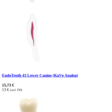
EndoTooth 43 Lower Canine (KaVo Analog)
15,73 €
13 €
excl. IVA