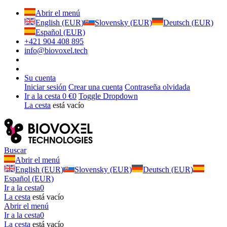
Abrir el menú
English (EUR)
Slovensky (EUR)
Deutsch (EUR)
Español (EUR)
+421 904 408 895
info@biovoxel.tech
Su cuenta
Iniciar sesión
Crear una cuenta
Contraseña olvidada
Ir a la cesta
0 €
0
Toggle Dropdown
La cesta
está vacío
Buscar
Abrir el menú
English (EUR)
Slovensky (EUR)
Deutsch (EUR)
Español (EUR)
Ir a la cesta
0
La cesta
está vacío
Abrir el menú
Ir a la cesta
0
La cesta
está vacío