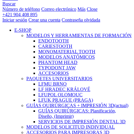
Buscar
Número de teléfono
Correo electrónico
Más
Close
+421 904 408 895
Iniciar sesión
Crear una cuenta
Contraseña olvidada
E-SHOP
MODELOS Y HERRAMIENTAS DE FORMACIÓN
ENDOTOOTH
CARIESTOOTH
MONOMATERIAL TOOTH
MODELOS ANATÓMICOS
PHANTOM HEAD
TYPODONT JAW
ACCESORIOS
PAQUETES UNIVERSITARIOS
LFMU BRNO
LF HRADEC KRÁLOVÉ
LFUPOL OLOMOUC
LFUK PRAGUE (PRAGA)
GUÍAS QUIRÚRGICAS + IMPRESIÓN 3D
(actual)
GUÍAS QUIRÚRGICAS: Planificación,
Diseño, (Imprimir)
SERVICIOS DE IMPRESIÓN DENTAL 3D
MODELOS DE SOLICITUD INDIVIDUAL
ACCESORIOS PARA IMPRESORAS 3D