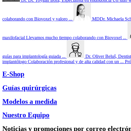
Dr. Dt. Toygan Bora, Especialista en endodoncia
Un sitio 
colaborando con Biovoxel y valoro ...
MDDr. Michaela Schwa
maxilofacial
Llevamos mucho tiempo colaborando con Biovoxel ...
guías para implantología guiada ...
Dr. Oliver Beluš, Dentis
implantólogo
Colaboración profesional y de alta calidad con un ...
Pr
E-Shop
Guías quirúrgicas
Modelos a medida
Nuestro Equipo
Noticias y promociones por correo electró