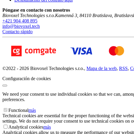
Póngase en contacto con nosotros
Biovoxel Technologies s.r.o.
Kamenná 3
,
84110
Bratislava
,
Bratislavs
+421 904 408 895
info@biovoxel.tech
Contacto rápido
©
2022 -
2026
Biovoxel Technologies s.r.o.
,
Mapa de la web
,
RSS
,
C
Configuración de cookies
We need your consent to use individual cookies so that we can, among
preferences.
Functional
más
Technical cookies are essential for the proper functioning of the websi
settings. We do not require your consent to use technical cookies on ou
Analytical cookies
más
Analytical cookies allow us to measure the performance of our website