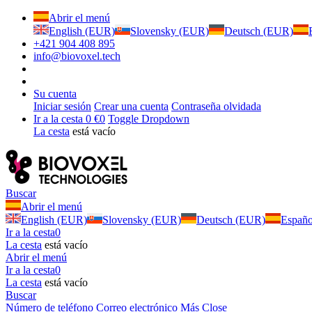
Abrir el menú
English (EUR)
Slovensky (EUR)
Deutsch (EUR)
+421 904 408 895
info@biovoxel.tech
Su cuenta
Iniciar sesión
Crear una cuenta
Contraseña olvidada
Ir a la cesta
0 €
0
Toggle Dropdown
La cesta
está vacío
Buscar
Abrir el menú
English (EUR)
Slovensky (EUR)
Deutsch (EUR)
Españ
Ir a la cesta
0
La cesta
está vacío
Abrir el menú
Ir a la cesta
0
La cesta
está vacío
Buscar
Número de teléfono
Correo electrónico
Más
Close