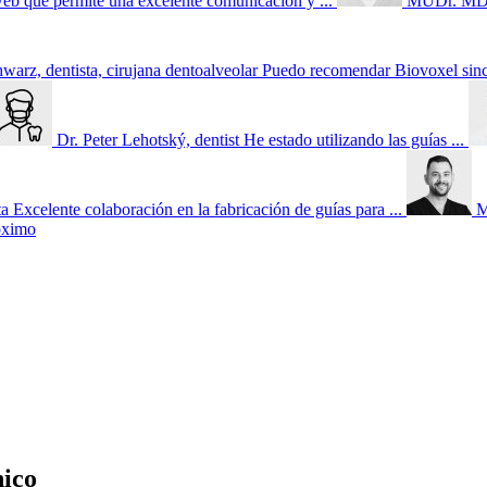
web que permite una excelente comunicación y ...
MUDr. MDDr
rz, dentista, cirujana dentoalveolar
Puedo recomendar Biovoxel since
Dr. Peter Lehotský, dentist
He estado utilizando las guías ...
ta
Excelente colaboración en la fabricación de guías para ...
M
óximo
nico