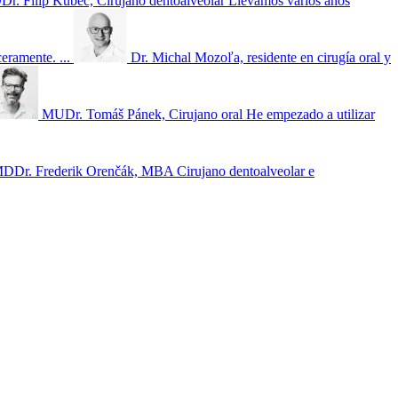
. Filip Kubec, Cirujano dentoalveolar
Llevamos varios años
ramente. ...
Dr. Michal Mozoľa, residente en cirugía oral y
MUDr. Tomáš Pánek, Cirujano oral
He empezado a utilizar
DDr. Frederik Orenčák, MBA Cirujano dentoalveolar e