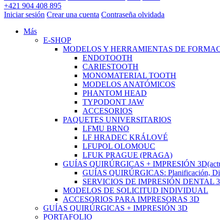
+421 904 408 895
Iniciar sesión
Crear una cuenta
Contraseña olvidada
Más
E-SHOP
MODELOS Y HERRAMIENTAS DE FORMA
ENDOTOOTH
CARIESTOOTH
MONOMATERIAL TOOTH
MODELOS ANATÓMICOS
PHANTOM HEAD
TYPODONT JAW
ACCESORIOS
PAQUETES UNIVERSITARIOS
LFMU BRNO
LF HRADEC KRÁLOVÉ
LFUPOL OLOMOUC
LFUK PRAGUE (PRAGA)
GUÍAS QUIRÚRGICAS + IMPRESIÓN 3D
(act
GUÍAS QUIRÚRGICAS: Planificación, Dise
SERVICIOS DE IMPRESIÓN DENTAL 
MODELOS DE SOLICITUD INDIVIDUAL
ACCESORIOS PARA IMPRESORAS 3D
GUÍAS QUIRÚRGICAS + IMPRESIÓN 3D
PORTAFOLIO