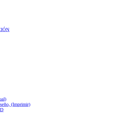
CIÓN
ual)
ño, (Imprimir)
3D