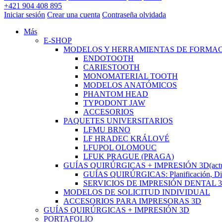
+421 904 408 895
Iniciar sesión
Crear una cuenta
Contraseña olvidada
Más
E-SHOP
MODELOS Y HERRAMIENTAS DE FORMA
ENDOTOOTH
CARIESTOOTH
MONOMATERIAL TOOTH
MODELOS ANATÓMICOS
PHANTOM HEAD
TYPODONT JAW
ACCESORIOS
PAQUETES UNIVERSITARIOS
LFMU BRNO
LF HRADEC KRÁLOVÉ
LFUPOL OLOMOUC
LFUK PRAGUE (PRAGA)
GUÍAS QUIRÚRGICAS + IMPRESIÓN 3D
(act
GUÍAS QUIRÚRGICAS: Planificación, Dise
SERVICIOS DE IMPRESIÓN DENTAL 
MODELOS DE SOLICITUD INDIVIDUAL
ACCESORIOS PARA IMPRESORAS 3D
GUÍAS QUIRÚRGICAS + IMPRESIÓN 3D
PORTAFOLIO