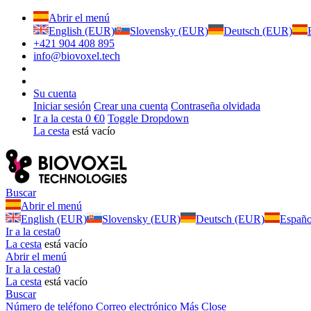
Abrir el menú
English (EUR)
Slovensky (EUR)
Deutsch (EUR)
+421 904 408 895
info@biovoxel.tech
Su cuenta
Iniciar sesión
Crear una cuenta
Contraseña olvidada
Ir a la cesta
0 €
0
Toggle Dropdown
La cesta
está vacío
Buscar
Abrir el menú
English (EUR)
Slovensky (EUR)
Deutsch (EUR)
Españ
Ir a la cesta
0
La cesta
está vacío
Abrir el menú
Ir a la cesta
0
La cesta
está vacío
Buscar
Número de teléfono
Correo electrónico
Más
Close