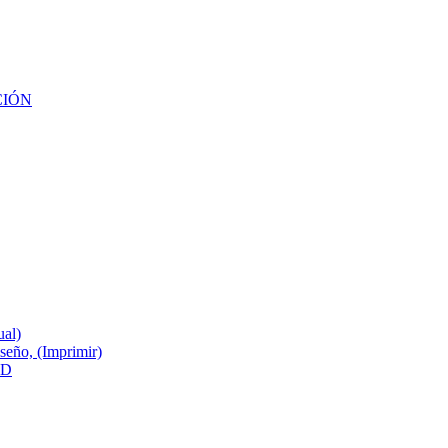
CIÓN
ual)
ño, (Imprimir)
3D