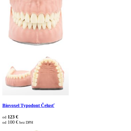
Biovoxel Typodont Čelusť
123 €
od
100 €
od
bez DPH