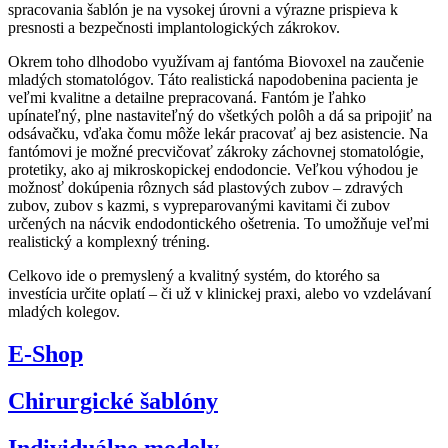
spracovania šablón je na vysokej úrovni a výrazne prispieva k
presnosti a bezpečnosti implantologických zákrokov.
Okrem toho dlhodobo využívam aj fantóma Biovoxel na zaučenie
mladých stomatológov. Táto realistická napodobenina pacienta je
veľmi kvalitne a detailne prepracovaná. Fantóm je ľahko
upínateľný, plne nastaviteľný do všetkých polôh a dá sa pripojiť na
odsávačku, vďaka čomu môže lekár pracovať aj bez asistencie.
Na
fantómovi je možné precvičovať zákroky záchovnej stomatológie,
protetiky, ako aj mikroskopickej endodoncie. Veľkou výhodou je
možnosť dokúpenia rôznych sád plastových zubov – zdravých
zubov, zubov s kazmi, s vypreparovanými kavitami či zubov
určených na nácvik endodontického ošetrenia. To umožňuje veľmi
realistický a komplexný tréning.
Celkovo ide o premyslený a kvalitný systém, do ktorého sa
investícia určite oplatí – či už v klinickej praxi, alebo vo vzdelávaní
mladých kolegov.
E-Shop
Chirurgické šablóny