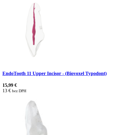
EndoTooth 11 Upper Incisor - (Biovoxel Typodont)
15,99 €
13 €
bez DPH