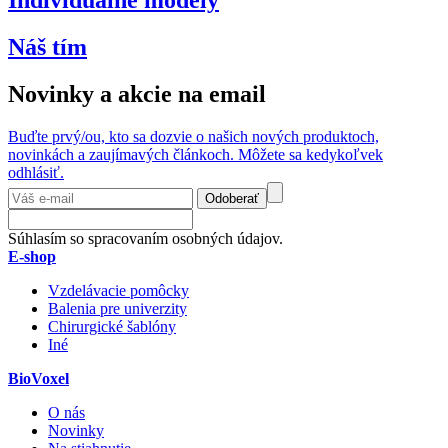
Individuálne modely
Náš tím
Novinky a akcie na email
Buďte prvý/ou, kto sa dozvie o našich nových produktoch,
novinkách a zaujímavých článkoch. Môžete sa kedykoľvek
odhlásiť.
Odoberať
Súhlasím so spracovaním osobných údajov.
E-shop
Vzdelávacie pomôcky
Balenia pre univerzity
Chirurgické šablóny
Iné
BioVoxel
O nás
Novinky