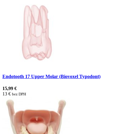
Endotooth 17 Upper Molar (Biovoxel Typodont)
15,99 €
13 €
bez DPH