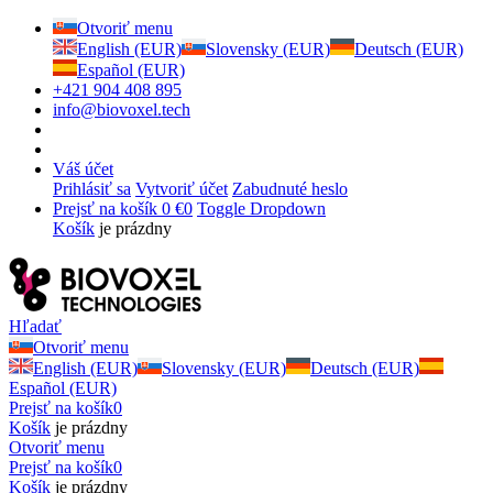
Otvoriť menu
English (EUR)
Slovensky (EUR)
Deutsch (EUR)
Español (EUR)
+421 904 408 895
info@biovoxel.tech
Váš účet
Prihlásiť sa
Vytvoriť účet
Zabudnuté heslo
Prejsť na košík
0 €
0
Toggle Dropdown
Košík
je prázdny
Hľadať
Otvoriť menu
English (EUR)
Slovensky (EUR)
Deutsch (EUR)
Español (EUR)
Prejsť na košík
0
Košík
je prázdny
Otvoriť menu
Prejsť na košík
0
Košík
je prázdny