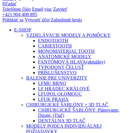
Hľadať
Telefónne číslo
Email
viac
Zavrieť
+421 904 408 895
Prihlásiť sa
Vytvoriť účet
Zabudnuté heslo
E-SHOP
VZDELÁVACIE MODELY A POMÔCKY
ENDOTOOTH
CARIESTOOTH
MONOMATERIAL TOOTH
ANATOMICKÉ MODELY
FANTÓMOVÁ HLAVA
(aktuálny)
TYPODONT ČELUSŤ
PRÍSLUŠENSTVO
BALENIE PRE UNIVERZITY
LFMU BRNO
LF HRADEC KRÁLOVÉ
LFUPOL OLOMOUC
LFUK PRAHA
CHIRURGICKÉ ŠABLÓNY + 3D TLAČ
CHIRURGICKÉ ŠABLÓNY: Plánovanie,
Dizajn, (Tlač)
DENTÁLNA 3D TLAČ
MODELY PODĽA INDIVIDUÁLNEJ
POŽIADAVKY