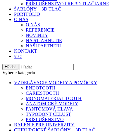
PRÍSLUŠENSTVO PRE 3D TLAČIARNE
ŠABLÓNY + 3D TLAČ
PORTFÓLIO
O NÁS
O NÁS
REFERENCIE
NOVINKY
NA STIAHNUTIE
NAŠI PARTNERI
KONTAKT
viac
Hľadať
Vyberte kategóriu
VZDELÁVACIE MODELY A POMÔCKY
ENDOTOOTH
CARIESTOOTH
MONOMATERIAL TOOTH
ANATOMICKÉ MODELY
FANTÓMOVÁ HLAVA
TYPODONT ČELUSŤ
PRÍSLUŠENSTVO
BALENIE PRE UNIVERZITY
CHIRURGICKÉ ŠABLÓNY + 3D TLAČ