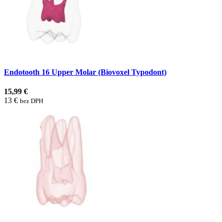
Endotooth 16 Upper Molar (Biovoxel Typodont)
15,99 €
13 €
bez DPH