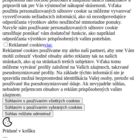
pripravili tak pre Vás výnimočné nákupné skúsenosti. Vďaka
použitiu personalizovaných súborov cookie sa môžeme vyvarovať
vysvetľovaniu nežiaducich informácií, ako sú nezodpovedajúce
odporúčania výrobkov alebo neužitočné mimoriadne ponuky.
Navyše nám používanie personalizovaných súborov cookie
umožňuje ponúkať vám dodatočné funkcie, ako napríklad
odporúčania výrobkov prispôsobených vašim potrebám.
Reklamné cookies
viac
Reklamné cookies používame my alebo naši partneri, aby sme Vám
mohli zobraziť vhodné obsahy alebo reklamy tak na našich
stránkach, ako aj na stránkach tretích subjektov. Vďaka tomu
môžeme vytvárať profily založené na Vašich záujmoch, takzvané
pseudonymizované profily. Na základe týchto informácií nie je
spravidla možná bezprostredná identifikácia Vašej osoby, pretože sú
používané iba pseudonymizované údaje. Ak nevyjadríte súhlas,
nebudete príjemcom obsahov a reklám prispôsobených vašim
záujmom.
Súhlasím s používaním všetkých cookies
Súhlasím s používaním vybraných cookies
Súhlas môžete odmietnuť
Pridané v košíku