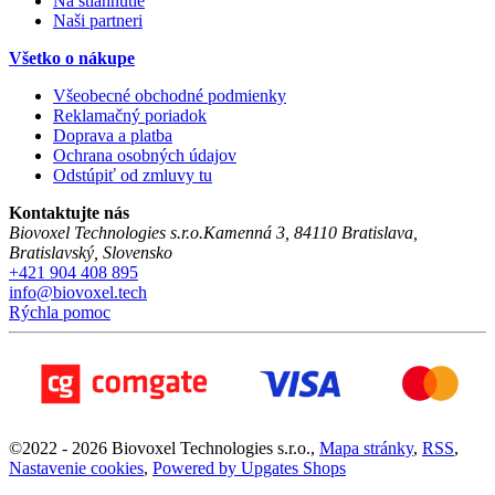
Na stiahnutie
Naši partneri
Všetko o nákupe
Všeobecné obchodné podmienky
Reklamačný poriadok
Doprava a platba
Ochrana osobných údajov
Odstúpiť od zmluvy tu
Kontaktujte nás
Biovoxel Technologies s.r.o.
Kamenná 3
,
84110
Bratislava
,
Bratislavský
,
Slovensko
+421 904 408 895
info@biovoxel.tech
Rýchla pomoc
©
2022 -
2026
Biovoxel Technologies s.r.o.
,
Mapa stránky
,
RSS
,
Nastavenie cookies
,
Powered by Upgates Shops