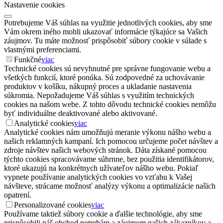
Nastavenie cookies
Potrebujeme Váš súhlas na využitie jednotlivých cookies, aby sme
Vám okrem iného mohli ukazovať informácie týkajúce sa Vašich
záujmov. Tu máte možnosť prispôsobiť súbory cookie v súlade s
vlastnými preferenciami.
Funkčné
viac
Technické cookies sú nevyhnutné pre správne fungovanie webu a
všetkých funkcií, ktoré ponúka. Sú zodpovedné za uchovávanie
produktov v košíku, nákupný proces a ukladanie nastavenia
súkromia. Nepožadujeme Váš súhlas s využitím technických
cookies na našom webe. Z tohto dôvodu technické cookies nemôžu
byť individuálne deaktivované alebo aktivované.
Analytické cookies
viac
Analytické cookies nám umožňujú meranie výkonu nášho webu a
našich reklamných kampaní. Ich pomocou určujeme počet návštev a
zdroje návštev našich webových stránok. Dáta získané pomocou
týchto cookies spracovávame súhrnne, bez použitia identifikátorov,
ktoré ukazujú na konkrétnych užívateľov nášho webu. Pokiaľ
vypnete používanie analytických cookies vo vzťahu k Vašej
návšteve, strácame možnosť analýzy výkonu a optimalizácie našich
opatrení.
Personalizované cookies
viac
Používame taktiež súbory cookie a ďalšie technológie, aby sme
prispôsobili náš obchod potrebám a záujmom našich zákazníkov a