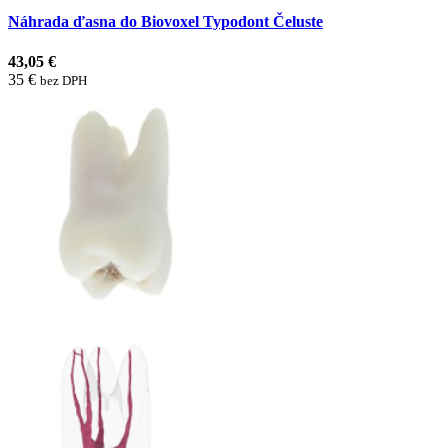
Náhrada ďasna do Biovoxel Typodont Čeluste
43,05 €
35 €
bez DPH