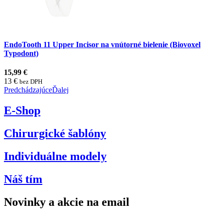
EndoTooth 11 Upper Incisor na vnútorné bielenie (Biovoxel
Typodont)
15,99 €
13 €
bez DPH
Predchádzajúce
Ďalej
E-Shop
Chirurgické šablóny
Individuálne modely
Náš tím
Novinky a akcie na email