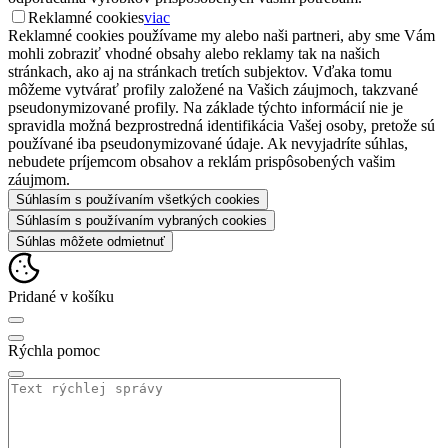
Reklamné cookies
viac
Reklamné cookies používame my alebo naši partneri, aby sme Vám
mohli zobraziť vhodné obsahy alebo reklamy tak na našich
stránkach, ako aj na stránkach tretích subjektov. Vďaka tomu
môžeme vytvárať profily založené na Vašich záujmoch, takzvané
pseudonymizované profily. Na základe týchto informácií nie je
spravidla možná bezprostredná identifikácia Vašej osoby, pretože sú
používané iba pseudonymizované údaje. Ak nevyjadríte súhlas,
nebudete príjemcom obsahov a reklám prispôsobených vašim
záujmom.
Súhlasím s používaním všetkých cookies
Súhlasím s používaním vybraných cookies
Súhlas môžete odmietnuť
Pridané v košíku
Rýchla pomoc