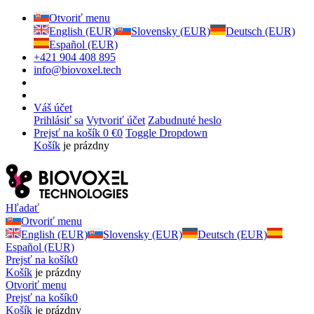
Otvoriť menu
English (EUR)
Slovensky (EUR)
Deutsch (EUR)
Español (EUR)
+421 904 408 895
info@biovoxel.tech
Váš účet
Prihlásiť sa
Vytvoriť účet
Zabudnuté heslo
Prejsť na košík
0 €
0
Toggle Dropdown
Košík
je prázdny
Hľadať
Otvoriť menu
English (EUR)
Slovensky (EUR)
Deutsch (EUR)
Español (EUR)
Prejsť na košík
0
Košík
je prázdny
Otvoriť menu
Prejsť na košík
0
Košík
je prázdny