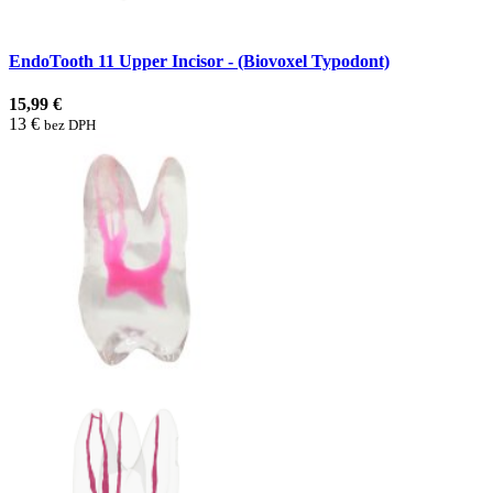
EndoTooth 11 Upper Incisor - (Biovoxel Typodont)
15,99 €
13 €
bez DPH