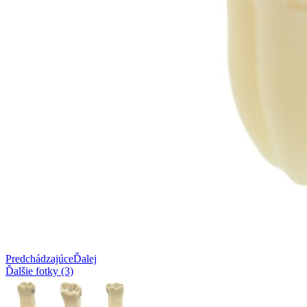
Predchádzajúce
Ďalej
Ďalšie fotky (3)