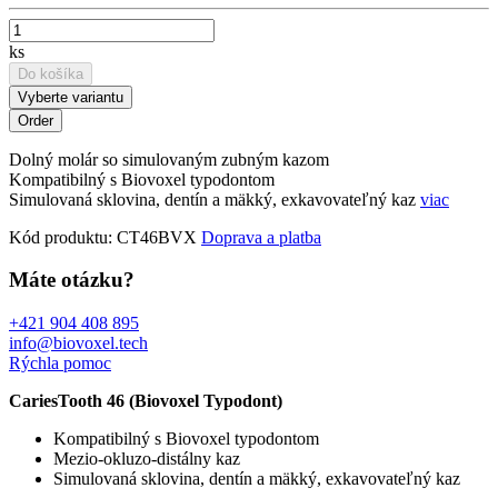
ks
Do košíka
Vyberte variantu
Dolný molár so simulovaným zubným kazom
Kompatibilný s Biovoxel typodontom
Simulovaná sklovina, dentín a mäkký, exkavovateľný kaz
viac
Kód produktu:
CT46BVX
Doprava a platba
Máte otázku?
+421 904 408 895
info@biovoxel.tech
Rýchla pomoc
CariesTooth 46 (Biovoxel Typodont)
Kompatibilný s Biovoxel typodontom
Mezio-okluzo-distálny kaz
Simulovaná sklovina, dentín a mäkký, exkavovateľný kaz