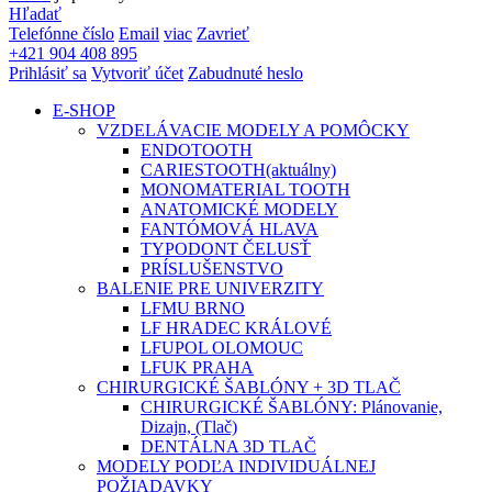
Hľadať
Telefónne číslo
Email
viac
Zavrieť
+421 904 408 895
Prihlásiť sa
Vytvoriť účet
Zabudnuté heslo
E-SHOP
VZDELÁVACIE MODELY A POMÔCKY
ENDOTOOTH
CARIESTOOTH
(aktuálny)
MONOMATERIAL TOOTH
ANATOMICKÉ MODELY
FANTÓMOVÁ HLAVA
TYPODONT ČELUSŤ
PRÍSLUŠENSTVO
BALENIE PRE UNIVERZITY
LFMU BRNO
LF HRADEC KRÁLOVÉ
LFUPOL OLOMOUC
LFUK PRAHA
CHIRURGICKÉ ŠABLÓNY + 3D TLAČ
CHIRURGICKÉ ŠABLÓNY: Plánovanie,
Dizajn, (Tlač)
DENTÁLNA 3D TLAČ
MODELY PODĽA INDIVIDUÁLNEJ
POŽIADAVKY