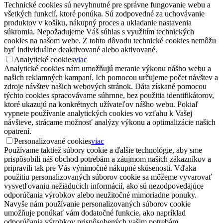
Technické cookies sú nevyhnutné pre správne fungovanie webu a
všetkých funkcií, ktoré ponúka. Sú zodpovedné za uchovávanie
produktov v košíku, nákupný proces a ukladanie nastavenia
súkromia. Nepožadujeme Váš súhlas s využitím technických
cookies na našom webe. Z tohto dôvodu technické cookies nemôžu
byť individuálne deaktivované alebo aktivované.
Analytické cookies
viac
Analytické cookies nám umožňujú meranie výkonu nášho webu a
našich reklamných kampaní. Ich pomocou určujeme počet návštev a
zdroje návštev našich webových stránok. Dáta získané pomocou
týchto cookies spracovávame súhrnne, bez použitia identifikátorov,
ktoré ukazujú na konkrétnych užívateľov nášho webu. Pokiaľ
vypnete používanie analytických cookies vo vzťahu k Vašej
návšteve, strácame možnosť analýzy výkonu a optimalizácie našich
opatrení.
Personalizované cookies
viac
Používame taktiež súbory cookie a ďalšie technológie, aby sme
prispôsobili náš obchod potrebám a záujmom našich zákazníkov a
pripravili tak pre Vás výnimočné nákupné skúsenosti. Vďaka
použitiu personalizovaných súborov cookie sa môžeme vyvarovať
vysvetľovaniu nežiaducich informácií, ako sú nezodpovedajúce
odporúčania výrobkov alebo neužitočné mimoriadne ponuky.
Navyše nám používanie personalizovaných súborov cookie
umožňuje ponúkať vám dodatočné funkcie, ako napríklad
odporúčania výrobkov prispôsobených vašim potrebám.