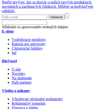
Buďte prvý/ou, kto sa dozvie o našich nových produktoch,
novinkách a zaujímavých článkoch. Môžete sa kedykoľvek
odhlásiť.
Odoberať
Súhlasím so spracovaním osobných údajov.
E-shop
Vzdelávacie pomôcky
Balenia pre univerzity
Chirurgické šablóny
Iné
BioVoxel
O nás
Novinky
Na stiahnutie
Naši partneri
Všetko o nákupe
Všeobecné obchodné podmienky
Reklamačný poriadok
Doprava a platba