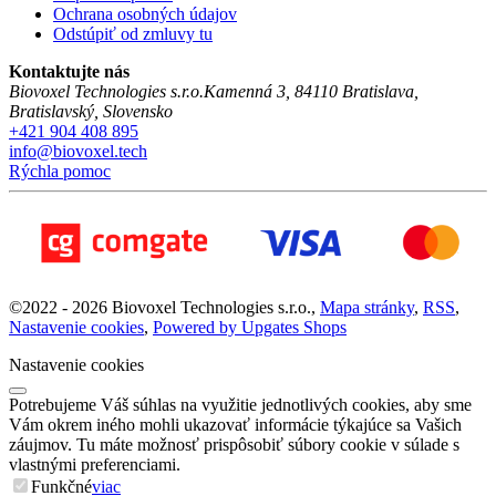
Ochrana osobných údajov
Odstúpiť od zmluvy tu
Kontaktujte nás
Biovoxel Technologies s.r.o.
Kamenná 3
,
84110
Bratislava
,
Bratislavský
,
Slovensko
+421 904 408 895
info@biovoxel.tech
Rýchla pomoc
©
2022 -
2026
Biovoxel Technologies s.r.o.
,
Mapa stránky
,
RSS
,
Nastavenie cookies
,
Powered by Upgates Shops
Nastavenie cookies
Potrebujeme Váš súhlas na využitie jednotlivých cookies, aby sme
Vám okrem iného mohli ukazovať informácie týkajúce sa Vašich
záujmov. Tu máte možnosť prispôsobiť súbory cookie v súlade s
vlastnými preferenciami.
Funkčné
viac