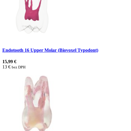
Endotooth 16 Upper Molar (Biovoxel Typodont)
15,99 €
13 €
bez DPH