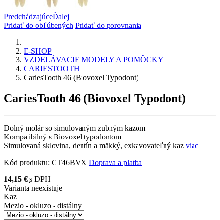
Predchádzajúce
Ďalej
Pridať do obľúbených
Pridať do porovnania
E-SHOP
VZDELÁVACIE MODELY A POMÔCKY
CARIESTOOTH
CariesTooth 46 (Biovoxel Typodont)
CariesTooth 46 (Biovoxel Typodont)
Dolný molár so simulovaným zubným kazom
Kompatibilný s Biovoxel typodontom
Simulovaná sklovina, dentín a mäkký, exkavovateľný kaz
viac
Kód produktu:
CT46BVX
Doprava a platba
14,15 €
s DPH
Varianta neexistuje
Kaz
Mezio - okluzo - distálny