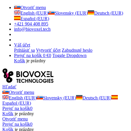
Otvoriť menu
English (EUR)
Slovensky (EUR)
Deutsch (EUR)
Español (EUR)
+421 904 408 895
info@biovoxel.tech
Váš účet
Prihlásiť sa
Vytvoriť účet
Zabudnuté heslo
Prejsť na košík
0 €
0
Toggle Dropdown
Košík
je prázdny
Hľadať
Otvoriť menu
English (EUR)
Slovensky (EUR)
Deutsch (EUR)
Español (EUR)
Prejsť na košík
0
Košík
je prázdny
Otvoriť menu
Prejsť na košík
0
Košík
je prázdny