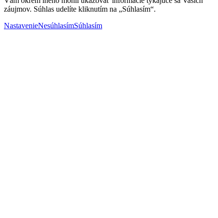
Vám okrem iného mohli ukazovať informácie týkajúce sa Vašich
záujmov. Súhlas udelíte kliknutím na „Súhlasím“.
Nastavenie
Nesúhlasím
Súhlasím