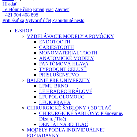
Hľadať
Telefónne číslo
Email
viac
Zavrieť
+421 904 408 895
Prihlásiť sa
Vytvoriť účet
Zabudnuté heslo
E-SHOP
VZDELÁVACIE MODELY A POMÔCKY
ENDOTOOTH
CARIESTOOTH
MONOMATERIAL TOOTH
ANATOMICKÉ MODELY
FANTÓMOVÁ HLAVA
TYPODONT ČELUSŤ
PRÍSLUŠENSTVO
BALENIE PRE UNIVERZITY
LFMU BRNO
LF HRADEC KRÁLOVÉ
LFUPOL OLOMOUC
LFUK PRAHA
CHIRURGICKÉ ŠABLÓNY + 3D TLAČ
CHIRURGICKÉ ŠABLÓNY: Plánovanie,
Dizajn, (Tlač)
DENTÁLNA 3D TLAČ
MODELY PODĽA INDIVIDUÁLNEJ
POŽIADAVKY