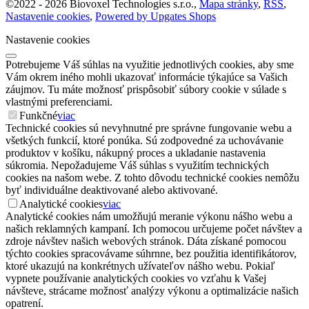
©
2022 -
2026
Biovoxel Technologies s.r.o.
,
Mapa stránky
,
RSS
,
Nastavenie cookies
,
Powered by Upgates Shops
Nastavenie cookies
Potrebujeme Váš súhlas na využitie jednotlivých cookies, aby sme
Vám okrem iného mohli ukazovať informácie týkajúce sa Vašich
záujmov. Tu máte možnosť prispôsobiť súbory cookie v súlade s
vlastnými preferenciami.
Funkčné
viac
Technické cookies sú nevyhnutné pre správne fungovanie webu a
všetkých funkcií, ktoré ponúka. Sú zodpovedné za uchovávanie
produktov v košíku, nákupný proces a ukladanie nastavenia
súkromia. Nepožadujeme Váš súhlas s využitím technických
cookies na našom webe. Z tohto dôvodu technické cookies nemôžu
byť individuálne deaktivované alebo aktivované.
Analytické cookies
viac
Analytické cookies nám umožňujú meranie výkonu nášho webu a
našich reklamných kampaní. Ich pomocou určujeme počet návštev a
zdroje návštev našich webových stránok. Dáta získané pomocou
týchto cookies spracovávame súhrnne, bez použitia identifikátorov,
ktoré ukazujú na konkrétnych užívateľov nášho webu. Pokiaľ
vypnete používanie analytických cookies vo vzťahu k Vašej
návšteve, strácame možnosť analýzy výkonu a optimalizácie našich
opatrení.