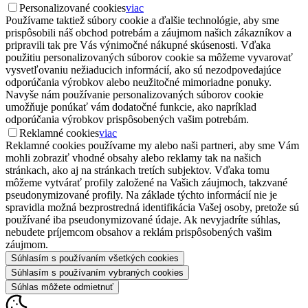
Personalizované cookies
viac
Používame taktiež súbory cookie a ďalšie technológie, aby sme
prispôsobili náš obchod potrebám a záujmom našich zákazníkov a
pripravili tak pre Vás výnimočné nákupné skúsenosti. Vďaka
použitiu personalizovaných súborov cookie sa môžeme vyvarovať
vysvetľovaniu nežiaducich informácií, ako sú nezodpovedajúce
odporúčania výrobkov alebo neužitočné mimoriadne ponuky.
Navyše nám používanie personalizovaných súborov cookie
umožňuje ponúkať vám dodatočné funkcie, ako napríklad
odporúčania výrobkov prispôsobených vašim potrebám.
Reklamné cookies
viac
Reklamné cookies používame my alebo naši partneri, aby sme Vám
mohli zobraziť vhodné obsahy alebo reklamy tak na našich
stránkach, ako aj na stránkach tretích subjektov. Vďaka tomu
môžeme vytvárať profily založené na Vašich záujmoch, takzvané
pseudonymizované profily. Na základe týchto informácií nie je
spravidla možná bezprostredná identifikácia Vašej osoby, pretože sú
používané iba pseudonymizované údaje. Ak nevyjadríte súhlas,
nebudete príjemcom obsahov a reklám prispôsobených vašim
záujmom.
Súhlasím s používaním všetkých cookies
Súhlasím s používaním vybraných cookies
Súhlas môžete odmietnuť