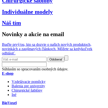
Chirurgické šablóny
Individuálne modely
Náš tím
Novinky a akcie na email
Buďte prvý/ou, kto sa dozvie o našich nových produktoch,
novinkách a zaujímavých článkoch. Môžete sa kedykoľvek
odhlásiť.
Odoberať
Súhlasím so spracovaním osobných údajov.
E-shop
Vzdelávacie pomôcky
Balenia pre univerzity
Chirurgické šablóny
Iné
BioVoxel