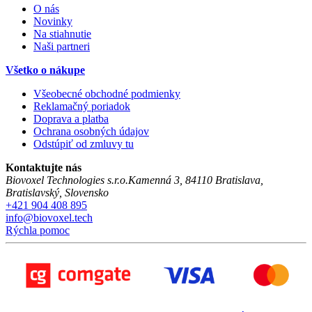
O nás
Novinky
Na stiahnutie
Naši partneri
Všetko o nákupe
Všeobecné obchodné podmienky
Reklamačný poriadok
Doprava a platba
Ochrana osobných údajov
Odstúpiť od zmluvy tu
Kontaktujte nás
Biovoxel Technologies s.r.o.
Kamenná 3
,
84110
Bratislava
,
Bratislavský
,
Slovensko
+421 904 408 895
info@biovoxel.tech
Rýchla pomoc