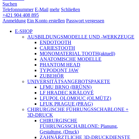
Suchen
Telefonnummer
E-Mail
mehr
Schließen
+421 904 408 895
Anmeldung
Ein Konto erstellen
Passwort vergessen
E-SHOP
AUSBILDUNGSMODELLE UND -WERKZEUGE
ENDOTOOTH
CARIESTOOTH
MONOMATERIAL TOOTH
(aktuell)
ANATOMISCHE MODELLE
PHANTOM HEAD
TYPODONT JAW
ZUBEHÖR
UNIVERSITÄTSANGEBOTSPAKETE
LFMU BRNO (BRÜNN)
LF HRADEC KRÁLOVÉ
LFUPOL OLOMOUC (OLMÜTZ)
LFUK PRAGUE (PRAG)
CHIRURGISCHE FÜHRUNGSSCHABLONE +
3D-DRUCK
CHIRURGISCHE
FÜHRUNGSSCHABLONE: Planung,
Gestaltung, (Druck)
ZAHNÄRZTLICHE 3D-DRUCKDIENSTE