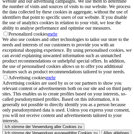
website and our advertising campaigns. We use them to determine
the number of visits and sources of visits to our website. We process
the data collected by these cookies in aggregate, without the use of
identifiers that point to specific users of our website. If you disable
the use of analytics cookies in relation to your visit, we lose the
ability to analyse performance and optimise our measures.
Personalized cookies
mehr
We also use cookies and other technologies to tailor our store to the
needs and interests of our customers to provide you with an
exceptional shopping experience. By using personalised cookies, we
can avoid explaining unwanted information such as unmatched
product recommendations or unhelpful special offers. In addition,
the use of personalised cookies allows us to offer you additional
features such as product recommendations tailored to your needs.
Advertising cookies
mehr
Advertising cookies are used by us or our partners to show you
relevant content or advertisements both on our site and on third party
sites. This enables us to create profiles based on your interests, so-
called pseudonymised profiles. Based on this information, it is
generally not possible to directly identify you as a person because
only pseudonymised data is used. Unless you express your consent,
you will not receive content and advertisements tailored to your
interests.
Ich stimme der Verwendung aller Cookies zu
Ich stimme der Verwendung ausgewählter Cookies zu
Alles ablehnen