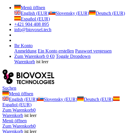
Menü öffnen
English (EUR)
Slovensky (EUR)
Deutsch (EUR)
Español (EUR)
+421 904 408 895
info@biovoxel.tech
Ihr Konto
Anmeldung
Ein Konto erstellen
Passwort vergessen
Zum Warenkorb
0 €
0
Toggle Dropdown
Warenkorb
ist leer
Suchen
Menü öffnen
English (EUR)
Slovensky (EUR)
Deutsch (EUR)
Español (EUR)
Zum Warenkorb
0
Warenkorb
ist leer
Menü öffnen
Zum Warenkorb
0
Warenkorb
ist leer