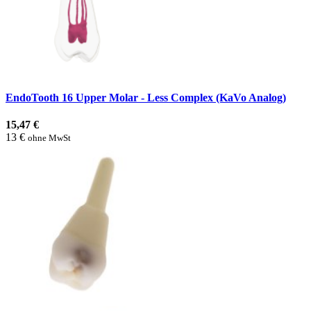
EndoTooth 16 Upper Molar - Less Complex (KaVo Analog)
15,47 €
13 €
ohne MwSt