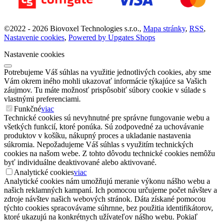
©
2022 -
2026
Biovoxel Technologies s.r.o.
,
Mapa stránky
,
RSS
,
Nastavenie cookies
,
Powered by Upgates Shops
Nastavenie cookies
Potrebujeme Váš súhlas na využitie jednotlivých cookies, aby sme
Vám okrem iného mohli ukazovať informácie týkajúce sa Vašich
záujmov. Tu máte možnosť prispôsobiť súbory cookie v súlade s
vlastnými preferenciami.
Funkčné
viac
Technické cookies sú nevyhnutné pre správne fungovanie webu a
všetkých funkcií, ktoré ponúka. Sú zodpovedné za uchovávanie
produktov v košíku, nákupný proces a ukladanie nastavenia
súkromia. Nepožadujeme Váš súhlas s využitím technických
cookies na našom webe. Z tohto dôvodu technické cookies nemôžu
byť individuálne deaktivované alebo aktivované.
Analytické cookies
viac
Analytické cookies nám umožňujú meranie výkonu nášho webu a
našich reklamných kampaní. Ich pomocou určujeme počet návštev a
zdroje návštev našich webových stránok. Dáta získané pomocou
týchto cookies spracovávame súhrnne, bez použitia identifikátorov,
ktoré ukazujú na konkrétnych užívateľov nášho webu. Pokiaľ