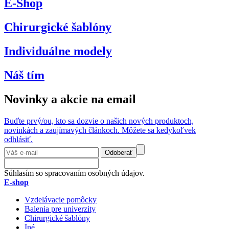
E-Shop
Chirurgické šablóny
Individuálne modely
Náš tím
Novinky a akcie na email
Buďte prvý/ou, kto sa dozvie o našich nových produktoch,
novinkách a zaujímavých článkoch. Môžete sa kedykoľvek
odhlásiť.
Odoberať
Súhlasím so spracovaním osobných údajov.
E-shop
Vzdelávacie pomôcky
Balenia pre univerzity
Chirurgické šablóny
Iné