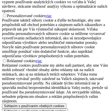
vypnete používanie analytických cookies vo vzťahu k Vašej
návšteve, strácame možnosť analýzy výkonu a optimalizácie našich
opatrení.
Personalizované cookies
viac
Používame taktiež súbory cookie a ďalšie technológie, aby sme
prispôsobili náš obchod potrebám a záujmom našich zákazníkov a
pripravili tak pre Vás výnimočné nákupné skúsenosti. Vďaka
použitiu personalizovaných súborov cookie sa môžeme vyvarovať
vysvetľovaniu nežiaducich informácií, ako sú nezodpovedajúce
odporúčania výrobkov alebo neužitočné mimoriadne ponuky.
Navyše nám používanie personalizovaných súborov cookie
umožňuje ponúkať vám dodatočné funkcie, ako napríklad
odporúčania výrobkov prispôsobených vašim potrebám.
Reklamné cookies
viac
Reklamné cookies používame my alebo naši partneri, aby sme Vám
mohli zobraziť vhodné obsahy alebo reklamy tak na našich
stránkach, ako aj na stránkach tretích subjektov. Vďaka tomu
môžeme vytvárať profily založené na Vašich záujmoch, takzvané
pseudonymizované profily. Na základe týchto informácií nie je
spravidla možná bezprostredná identifikácia Vašej osoby, pretože sú
používané iba pseudonymizované údaje. Ak nevyjadríte súhlas,
nebudete príjemcom obsahov a reklám prispôsobených vašim
záujmom.
Súhlasím s používaním všetkých cookies