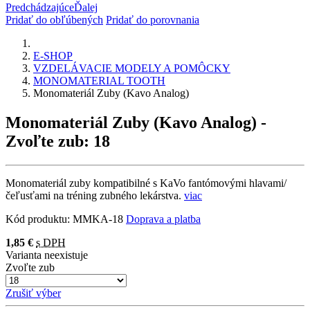
Predchádzajúce
Ďalej
Pridať do obľúbených
Pridať do porovnania
E-SHOP
VZDELÁVACIE MODELY A POMÔCKY
MONOMATERIAL TOOTH
Monomateriál Zuby (Kavo Analog)
Monomateriál Zuby (Kavo Analog)
-
Zvoľte zub: 18
Monomateriál zuby kompatibilné s KaVo fantómovými hlavami/
čeľusťami na tréning zubného lekárstva.
viac
Kód produktu:
MMKA-18
Doprava a platba
1,85 €
s DPH
Varianta neexistuje
Zvoľte zub
Zrušiť výber