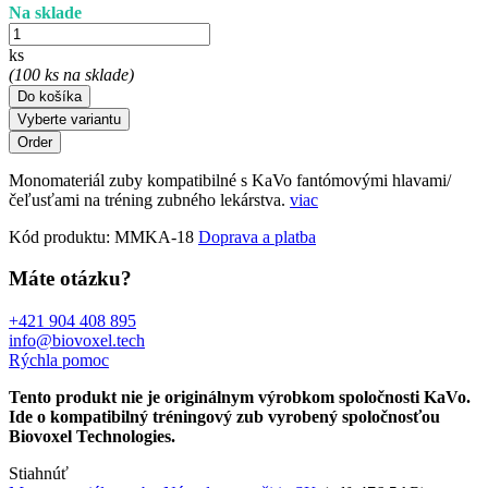
Na sklade
ks
(100 ks na sklade)
Do košíka
Vyberte variantu
Monomateriál zuby kompatibilné s KaVo fantómovými hlavami/
čeľusťami na tréning zubného lekárstva.
viac
Kód produktu:
MMKA-18
Doprava a platba
Máte otázku?
+421 904 408 895
info@biovoxel.tech
Rýchla pomoc
Tento produkt nie je originálnym výrobkom spoločnosti KaVo.
Ide o kompatibilný tréningový zub vyrobený spoločnosťou
Biovoxel Technologies.
Stiahnúť