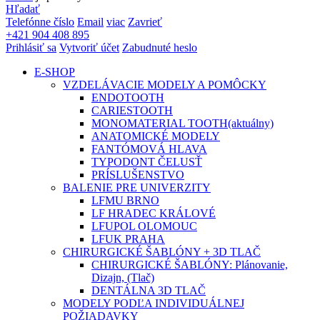
Hľadať
Telefónne číslo
Email
viac
Zavrieť
+421 904 408 895
Prihlásiť sa
Vytvoriť účet
Zabudnuté heslo
E-SHOP
VZDELÁVACIE MODELY A POMÔCKY
ENDOTOOTH
CARIESTOOTH
MONOMATERIAL TOOTH
(aktuálny)
ANATOMICKÉ MODELY
FANTÓMOVÁ HLAVA
TYPODONT ČELUSŤ
PRÍSLUŠENSTVO
BALENIE PRE UNIVERZITY
LFMU BRNO
LF HRADEC KRÁLOVÉ
LFUPOL OLOMOUC
LFUK PRAHA
CHIRURGICKÉ ŠABLÓNY + 3D TLAČ
CHIRURGICKÉ ŠABLÓNY: Plánovanie,
Dizajn, (Tlač)
DENTÁLNA 3D TLAČ
MODELY PODĽA INDIVIDUÁLNEJ
POŽIADAVKY