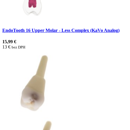
EndoTooth 16 Upper Molar - Less Complex (KaVo Analog)
15,99 €
13 €
bez DPH