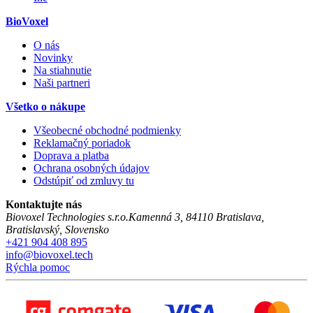
BioVoxel
O nás
Novinky
Na stiahnutie
Naši partneri
Všetko o nákupe
Všeobecné obchodné podmienky
Reklamačný poriadok
Doprava a platba
Ochrana osobných údajov
Odstúpiť od zmluvy tu
Kontaktujte nás
Biovoxel Technologies s.r.o.
Kamenná 3
,
84110
Bratislava
,
Bratislavský
,
Slovensko
+421 904 408 895
info@biovoxel.tech
Rýchla pomoc