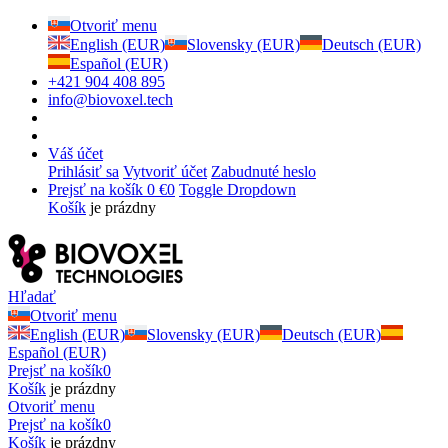
Otvoriť menu
English (EUR)
Slovensky (EUR)
Deutsch (EUR)
Español (EUR)
+421 904 408 895
info@biovoxel.tech
Váš účet
Prihlásiť sa
Vytvoriť účet
Zabudnuté heslo
Prejsť na košík
0 €
0
Toggle Dropdown
Košík
je prázdny
Hľadať
Otvoriť menu
English (EUR)
Slovensky (EUR)
Deutsch (EUR)
Español (EUR)
Prejsť na košík
0
Košík
je prázdny
Otvoriť menu
Prejsť na košík
0
Košík
je prázdny