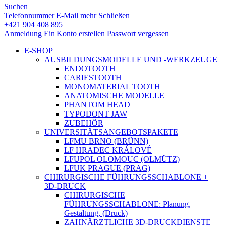
Suchen
Telefonnummer
E-Mail
mehr
Schließen
+421 904 408 895
Anmeldung
Ein Konto erstellen
Passwort vergessen
E-SHOP
AUSBILDUNGSMODELLE UND -WERKZEUGE
ENDOTOOTH
CARIESTOOTH
MONOMATERIAL TOOTH
ANATOMISCHE MODELLE
PHANTOM HEAD
TYPODONT JAW
ZUBEHÖR
UNIVERSITÄTSANGEBOTSPAKETE
LFMU BRNO (BRÜNN)
LF HRADEC KRÁLOVÉ
LFUPOL OLOMOUC (OLMÜTZ)
LFUK PRAGUE (PRAG)
CHIRURGISCHE FÜHRUNGSSCHABLONE +
3D-DRUCK
CHIRURGISCHE
FÜHRUNGSSCHABLONE: Planung,
Gestaltung, (Druck)
ZAHNÄRZTLICHE 3D-DRUCKDIENSTE