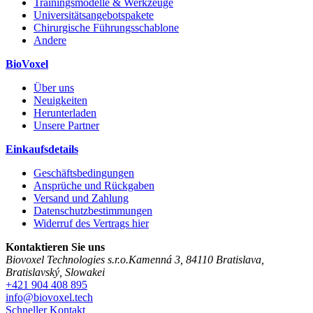
Trainingsmodelle & Werkzeuge
Universitätsangebotspakete
Chirurgische Führungsschablone
Andere
BioVoxel
Über uns
Neuigkeiten
Herunterladen
Unsere Partner
Einkaufsdetails
Geschäftsbedingungen
Ansprüche und Rückgaben
Versand und Zahlung
Datenschutzbestimmungen
Widerruf des Vertrags hier
Kontaktieren Sie uns
Biovoxel Technologies s.r.o.
Kamenná 3
,
84110
Bratislava
,
Bratislavský
,
Slowakei
+421 904 408 895
info@biovoxel.tech
Schneller Kontakt