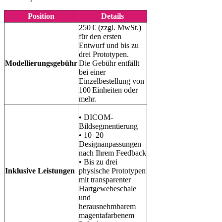
Position
Details
250 € (zzgl. MwSt.)
für den ersten
Entwurf und bis zu
drei Prototypen.
Modellierungsgebühr
Die Gebühr entfällt
bei einer
Einzelbestellung von
100 Einheiten oder
mehr.
• DICOM-
Bildsegmentierung
• 10–20
Designanpassungen
nach Ihrem Feedback
• Bis zu drei
Inklusive Leistungen
physische Prototypen
mit transparenter
Hartgewebeschale
und
herausnehmbarem
magentafarbenem