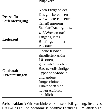
Pulpakern
Nach Freigabe des
Designs berechnen
Preise für
wir weitere Einheiten
Serienfertigung
gemäß unserem
Standardkatalogpreis.
4–8 Wochen nach
Eingang Ihres
Lieferzeit
Briefings und der
Bilddaten
Opake Kronen,
simulierte kariöse
Läsionen,
gingivale/alveoläre
Basen, vollständige
Optionale
Typodont-Modelle
Erweiterungen
und andere
fortgeschrittene
Funktionen sind
gegen Aufpreis
erhältlich.
Arbeitsablauf:
Wir kombinieren klinische Bildgebung, iteratives
CAD-Design und hochpräzise additive Fertigung, um langlebige,