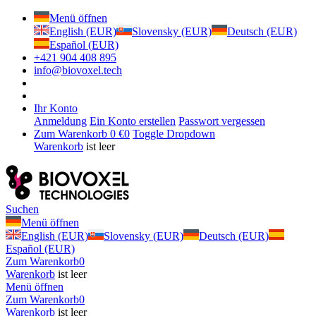
Menü öffnen
English (EUR)
Slovensky (EUR)
Deutsch (EUR)
Español (EUR)
+421 904 408 895
info@biovoxel.tech
Ihr Konto
Anmeldung
Ein Konto erstellen
Passwort vergessen
Zum Warenkorb
0 €
0
Toggle Dropdown
Warenkorb
ist leer
Suchen
Menü öffnen
English (EUR)
Slovensky (EUR)
Deutsch (EUR)
Español (EUR)
Zum Warenkorb
0
Warenkorb
ist leer
Menü öffnen
Zum Warenkorb
0
Warenkorb
ist leer