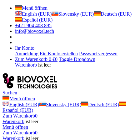
Menü öffnen
English (EUR)
Slovensky (EUR)
Deutsch (EUR)
Español (EUR)
+421 904 408 895
info@biovoxel.tech
Ihr Konto
Anmeldung
Ein Konto erstellen
Passwort vergessen
Zum Warenkorb
0 €
0
Toggle Dropdown
Warenkorb
ist leer
Suchen
Menü öffnen
English (EUR)
Slovensky (EUR)
Deutsch (EUR)
Español (EUR)
Zum Warenkorb
0
Warenkorb
ist leer
Menü öffnen
Zum Warenkorb
0
Warenkorb
ist leer