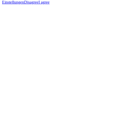
Einstellungen
Disagree
I agree