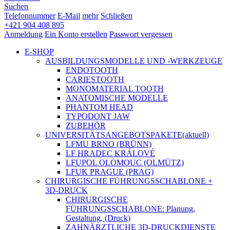
Suchen
Telefonnummer
E-Mail
mehr
Schließen
+421 904 408 895
Anmeldung
Ein Konto erstellen
Passwort vergessen
E-SHOP
AUSBILDUNGSMODELLE UND -WERKZEUGE
ENDOTOOTH
CARIESTOOTH
MONOMATERIAL TOOTH
ANATOMISCHE MODELLE
PHANTOM HEAD
TYPODONT JAW
ZUBEHÖR
UNIVERSITÄTSANGEBOTSPAKETE
(aktuell)
LFMU BRNO (BRÜNN)
LF HRADEC KRÁLOVÉ
LFUPOL OLOMOUC (OLMÜTZ)
LFUK PRAGUE (PRAG)
CHIRURGISCHE FÜHRUNGSSCHABLONE +
3D-DRUCK
CHIRURGISCHE
FÜHRUNGSSCHABLONE: Planung,
Gestaltung, (Druck)
ZAHNÄRZTLICHE 3D-DRUCKDIENSTE