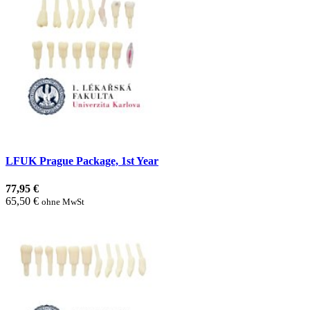
LFUK Prague Package, 1st Year
77,95 €
65,50 €
ohne MwSt