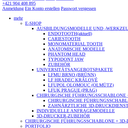
+421 904 408 895
Anmeldung
Ein Konto erstellen
Passwort vergessen
mehr
E-SHOP
AUSBILDUNGSMODELLE UND -WERKZE
ENDOTOOTH
(aktuell)
CARIESTOOTH
MONOMATERIAL TOOTH
ANATOMISCHE MODELLE
PHANTOM HEAD
TYPODONT JAW
ZUBEHÖR
UNIVERSITÄTSANGEBOTSPAKETE
LFMU BRNO (BRÜNN)
LF HRADEC KRÁLOVÉ
LFUPOL OLOMOUC (OLMÜTZ)
LFUK PRAGUE (PRAG)
CHIRURGISCHE FÜHRUNGSSCHABLONE 
CHIRURGISCHE FÜHRUNGSSCHABLONE: P
ZAHNÄRZTLICHE 3D-DRUCKDIENS
INDIVIDUELLE ANFRAGEMODELLE
3D-DRUCKER-ZUBEHÖR
CHIRURGISCHE FÜHRUNGSSCHABLONE + 3D
PORTFOLIO