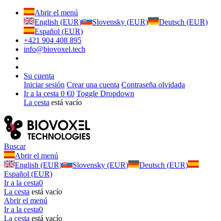
Abrir el menú
English (EUR)
Slovensky (EUR)
Deutsch (EUR)
Español (EUR)
+421 904 408 895
info@biovoxel.tech
Su cuenta
Iniciar sesión
Crear una cuenta
Contraseña olvidada
Ir a la cesta
0 €
0
Toggle Dropdown
La cesta
está vacío
Buscar
Abrir el menú
English (EUR)
Slovensky (EUR)
Deutsch (EUR)
Español (EUR)
Ir a la cesta
0
La cesta
está vacío
Abrir el menú
Ir a la cesta
0
La cesta
está vacío