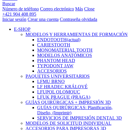
Buscar
Número de teléfono
Correo electrónico
Más
Close
+421 904 408 895
Iniciar sesión
Crear una cuenta
Contraseña olvidada
E-SHOP
MODELOS Y HERRAMIENTAS DE FORMACIÓN
ENDOTOOTH
(actual)
CARIESTOOTH
MONOMATERIAL TOOTH
MODELOS ANATÓMICOS
PHANTOM HEAD
TYPODONT JAW
ACCESORIOS
PAQUETES UNIVERSITARIOS
LFMU BRNO
LF HRADEC KRÁLOVÉ
LFUPOL OLOMOUC
LFUK PRAGUE (PRAGA)
GUÍAS QUIRÚRGICAS + IMPRESIÓN 3D
GUÍAS QUIRÚRGICAS: Planificación,
Diseño, (Imprimir)
SERVICIOS DE IMPRESIÓN DENTAL 3D
MODELOS DE SOLICITUD INDIVIDUAL
ACCESORIOS PARA IMPRESORAS 3D