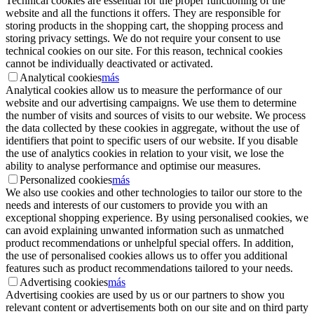
Technical cookies are essential for the proper functioning of the
website and all the functions it offers. They are responsible for
storing products in the shopping cart, the shopping process and
storing privacy settings. We do not require your consent to use
technical cookies on our site. For this reason, technical cookies
cannot be individually deactivated or activated.
Analytical cookies
más
Analytical cookies allow us to measure the performance of our
website and our advertising campaigns. We use them to determine
the number of visits and sources of visits to our website. We process
the data collected by these cookies in aggregate, without the use of
identifiers that point to specific users of our website. If you disable
the use of analytics cookies in relation to your visit, we lose the
ability to analyse performance and optimise our measures.
Personalized cookies
más
We also use cookies and other technologies to tailor our store to the
needs and interests of our customers to provide you with an
exceptional shopping experience. By using personalised cookies, we
can avoid explaining unwanted information such as unmatched
product recommendations or unhelpful special offers. In addition,
the use of personalised cookies allows us to offer you additional
features such as product recommendations tailored to your needs.
Advertising cookies
más
Advertising cookies are used by us or our partners to show you
relevant content or advertisements both on our site and on third party