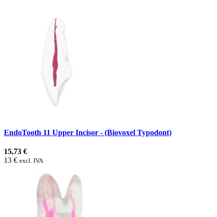
EndoTooth 11 Upper Incisor - (Biovoxel Typodont)
15,73 €
13 €
excl. IVA