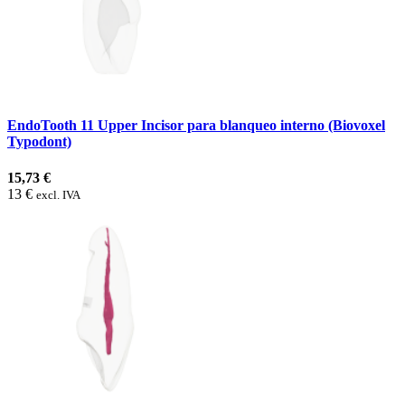
EndoTooth 11 Upper Incisor para blanqueo interno (Biovoxel
Typodont)
15,73 €
13 €
excl. IVA