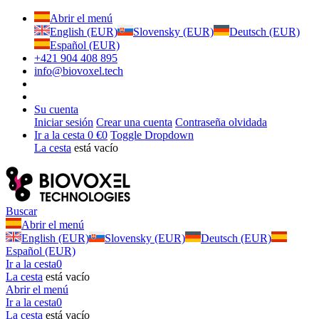
Abrir el menú
English (EUR)
Slovensky (EUR)
Deutsch (EUR)
Español (EUR)
+421 904 408 895
info@biovoxel.tech
Su cuenta
Iniciar sesión
Crear una cuenta
Contraseña olvidada
Ir a la cesta
0 €
0
Toggle Dropdown
La cesta
está vacío
Buscar
Abrir el menú
English (EUR)
Slovensky (EUR)
Deutsch (EUR)
Español (EUR)
Ir a la cesta
0
La cesta
está vacío
Abrir el menú
Ir a la cesta
0
La cesta
está vacío