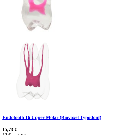
Endotooth 16 Upper Molar (Biovoxel Typodont)
15,73 €
13 €