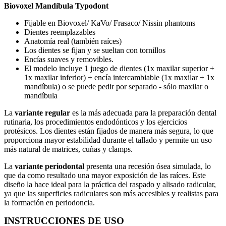
Biovoxel Mandíbula Typodont
Fijable en Biovoxel/ KaVo/ Frasaco/ Nissin phantoms
Dientes reemplazables
Anatomía real (también raíces)
Los dientes se fijan y se sueltan con tornillos
Encías suaves y removibles.
El modelo incluye 1 juego de dientes (1x maxilar superior +
1x maxilar inferior) + encía intercambiable (1x maxilar + 1x
mandíbula) o se puede pedir por separado - sólo maxilar o
mandíbula
La
variante regular
es la más adecuada para la preparación dental
rutinaria, los procedimientos endodónticos y los ejercicios
protésicos. Los dientes están fijados de manera más segura, lo que
proporciona mayor estabilidad durante el tallado y permite un uso
más natural de matrices, cuñas y clamps.
La
variante periodontal
presenta una recesión ósea simulada, lo
que da como resultado una mayor exposición de las raíces. Este
diseño la hace ideal para la práctica del raspado y alisado radicular,
ya que las superficies radiculares son más accesibles y realistas para
la formación en periodoncia.
INSTRUCCIONES DE USO