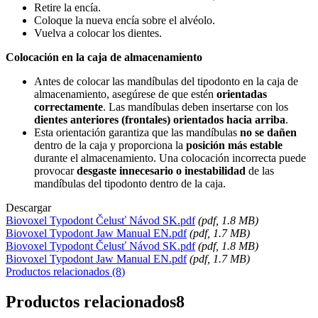
Retire la encía.
Coloque la nueva encía sobre el alvéolo.
Vuelva a colocar los dientes.
Colocación en la caja de almacenamiento
Antes de colocar las mandíbulas del tipodonto en la caja de
almacenamiento, asegúrese de que estén
orientadas
correctamente
. Las mandíbulas deben insertarse con los
dientes anteriores (frontales) orientados hacia arriba
.
Esta orientación garantiza que las mandíbulas
no se dañen
dentro de la caja y proporciona la
posición más estable
durante el almacenamiento. Una colocación incorrecta puede
provocar
desgaste innecesario o inestabilidad
de las
mandíbulas del tipodonto dentro de la caja.
Descargar
Biovoxel Typodont Čelusť Návod SK.pdf
(
pdf
, 1.8 MB)
Biovoxel Typodont Jaw Manual EN.pdf
(
pdf
, 1.7 MB)
Biovoxel Typodont Čelusť Návod SK.pdf
(
pdf
, 1.8 MB)
Biovoxel Typodont Jaw Manual EN.pdf
(
pdf
, 1.7 MB)
Productos relacionados (8)
Productos relacionados
8