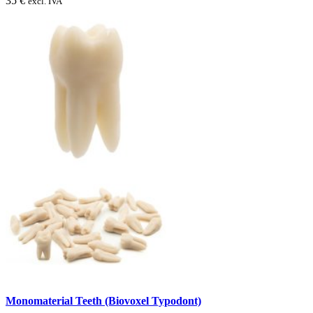
35 €
excl. IVA
Monomaterial Teeth (Biovoxel Typodont)