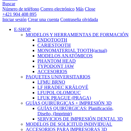
Buscar
Número de teléfono
Correo electrónico
Más
Close
+421 904 408 895
Iniciar sesión
Crear una cuenta
Contraseña olvidada
E-SHOP
MODELOS Y HERRAMIENTAS DE FORMACIÓN
ENDOTOOTH
CARIESTOOTH
MONOMATERIAL TOOTH
(actual)
MODELOS ANATÓMICOS
PHANTOM HEAD
TYPODONT JAW
ACCESORIOS
PAQUETES UNIVERSITARIOS
LFMU BRNO
LF HRADEC KRÁLOVÉ
LFUPOL OLOMOUC
LFUK PRAGUE (PRAGA)
GUÍAS QUIRÚRGICAS + IMPRESIÓN 3D
GUÍAS QUIRÚRGICAS: Planificación,
Diseño, (Imprimir)
SERVICIOS DE IMPRESIÓN DENTAL 3D
MODELOS DE SOLICITUD INDIVIDUAL
ACCESORIOS PARA IMPRESORAS 3D