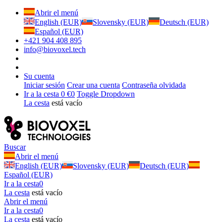
Abrir el menú
English (EUR)
Slovensky (EUR)
Deutsch (EUR)
Español (EUR)
+421 904 408 895
info@biovoxel.tech
Su cuenta
Iniciar sesión
Crear una cuenta
Contraseña olvidada
Ir a la cesta
0 €
0
Toggle Dropdown
La cesta
está vacío
Buscar
Abrir el menú
English (EUR)
Slovensky (EUR)
Deutsch (EUR)
Español (EUR)
Ir a la cesta
0
La cesta
está vacío
Abrir el menú
Ir a la cesta
0
La cesta
está vacío