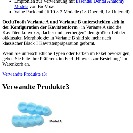
Empfohlen zur Verwendung mit
Essential Dental Anatomy
Models
von BioVoxel
Value Pack enthält 10 × 2 Modelle (1× Oberteil, 1× Unterteil).
OccluTooth Variante A und Variante B unterscheiden sich in
der Konfiguration der Kavitätenform
- in Variante A sind die
Kavitäten konvexer, flacher und „verbergen“ den größten Teil der
okklusalen Morphologie; in Variante B sind sie mehr nach
klassischer Black-I-Kavitätenpräparation geformt.
Wenn Sie unterschiedliche Typen oder Farben im Paket bevorzugen,
geben Sie bitte Ihre Präferenz im Feld ‚Hinweis zur Bestellung‘ im
Warenkorb an.
Verwandte Produkte (3)
Verwandte Produkte
3