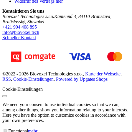
Widerruf des Vertrags hier
Kontaktieren Sie uns
Biovoxel Technologies s.r.o.
Kamenná 3
,
84110
Bratislava
,
Bratislavský
,
Slowakei
+421 904 408 895
info@biovoxel.tech
Schneller Kontakt
©
2022 -
2026
Biovoxel Technologies s.r.o.
,
Karte der Webseite
,
RSS
,
Cookie-Einstellungen
,
Powered by Upgates Shops
Cookie-Einstellungen
We need your consent to use individual cookies so that we can,
among other things, show you information relating to your interests.
Here you have the option to customize cookies in accordance with
your own preferences.
Functional
mehr