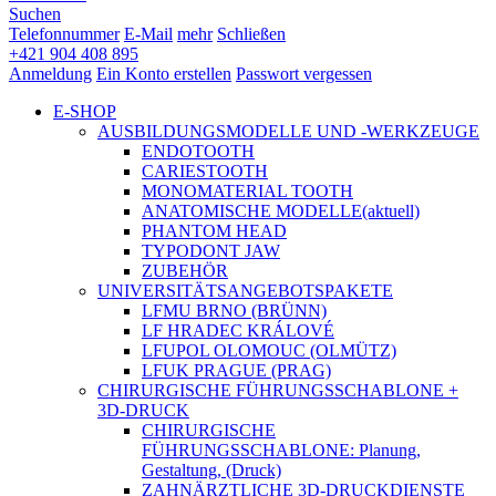
Suchen
Telefonnummer
E-Mail
mehr
Schließen
+421 904 408 895
Anmeldung
Ein Konto erstellen
Passwort vergessen
E-SHOP
AUSBILDUNGSMODELLE UND -WERKZEUGE
ENDOTOOTH
CARIESTOOTH
MONOMATERIAL TOOTH
ANATOMISCHE MODELLE
(aktuell)
PHANTOM HEAD
TYPODONT JAW
ZUBEHÖR
UNIVERSITÄTSANGEBOTSPAKETE
LFMU BRNO (BRÜNN)
LF HRADEC KRÁLOVÉ
LFUPOL OLOMOUC (OLMÜTZ)
LFUK PRAGUE (PRAG)
CHIRURGISCHE FÜHRUNGSSCHABLONE +
3D-DRUCK
CHIRURGISCHE
FÜHRUNGSSCHABLONE: Planung,
Gestaltung, (Druck)
ZAHNÄRZTLICHE 3D-DRUCKDIENSTE