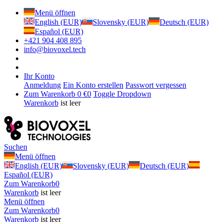
Menü öffnen
English (EUR)
Slovensky (EUR)
Deutsch (EUR)
Español (EUR)
+421 904 408 895
info@biovoxel.tech
Ihr Konto
Anmeldung
Ein Konto erstellen
Passwort vergessen
Zum Warenkorb
0 €
0
Toggle Dropdown
Warenkorb
ist leer
Suchen
Menü öffnen
English (EUR)
Slovensky (EUR)
Deutsch (EUR)
Español (EUR)
Zum Warenkorb
0
Warenkorb
ist leer
Menü öffnen
Zum Warenkorb
0
Warenkorb
ist leer