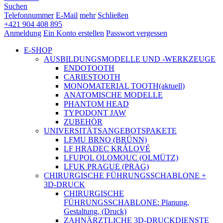
Suchen
Telefonnummer
E-Mail
mehr
Schließen
+421 904 408 895
Anmeldung
Ein Konto erstellen
Passwort vergessen
E-SHOP
AUSBILDUNGSMODELLE UND -WERKZEUGE
ENDOTOOTH
CARIESTOOTH
MONOMATERIAL TOOTH
(aktuell)
ANATOMISCHE MODELLE
PHANTOM HEAD
TYPODONT JAW
ZUBEHÖR
UNIVERSITÄTSANGEBOTSPAKETE
LFMU BRNO (BRÜNN)
LF HRADEC KRÁLOVÉ
LFUPOL OLOMOUC (OLMÜTZ)
LFUK PRAGUE (PRAG)
CHIRURGISCHE FÜHRUNGSSCHABLONE +
3D-DRUCK
CHIRURGISCHE
FÜHRUNGSSCHABLONE: Planung,
Gestaltung, (Druck)
ZAHNÄRZTLICHE 3D-DRUCKDIENSTE