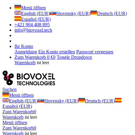
Menü öffnen
English (EUR)
Slovensky (EUR)
Deutsch (EUR)
Español (EUR)
+421 904 408 895
info@biovoxel.tech
Ihr Konto
Anmeldung
Ein Konto erstellen
Passwort vergessen
Zum Warenkorb
0 €
0
Toggle Dropdown
Warenkorb
ist leer
Suchen
Menü öffnen
English (EUR)
Slovensky (EUR)
Deutsch (EUR)
Español (EUR)
Zum Warenkorb
0
Warenkorb
ist leer
Menü öffnen
Zum Warenkorb
0
Warenkorb
ist leer