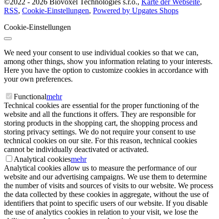
©
2022 -
2026
Biovoxel Technologies s.r.o.
,
Karte der Webseite
,
RSS
,
Cookie-Einstellungen
,
Powered by Upgates Shops
Cookie-Einstellungen
We need your consent to use individual cookies so that we can,
among other things, show you information relating to your interests.
Here you have the option to customize cookies in accordance with
your own preferences.
Functional
mehr
Technical cookies are essential for the proper functioning of the
website and all the functions it offers. They are responsible for
storing products in the shopping cart, the shopping process and
storing privacy settings. We do not require your consent to use
technical cookies on our site. For this reason, technical cookies
cannot be individually deactivated or activated.
Analytical cookies
mehr
Analytical cookies allow us to measure the performance of our
website and our advertising campaigns. We use them to determine
the number of visits and sources of visits to our website. We process
the data collected by these cookies in aggregate, without the use of
identifiers that point to specific users of our website. If you disable
the use of analytics cookies in relation to your visit, we lose the