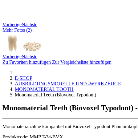
Vorherige
Nächste
Mehr Fotos (2)
Vorherige
Nächste
Zu Favoriten hinzufügen
Zur Vergleichsliste hinzufügen
E-SHOP
AUSBILDUNGSMODELLE UND -WERKZEUGE
MONOMATERIAL TOOTH
Monomaterial Teeth (Biovoxel Typodont)
Monomaterial Teeth (Biovoxel Typodont)
-
Monomaterialzähne kompatibel mit Biovoxel Typodont Phantomköpfen
Produktcode:
MMBT-24-BVX