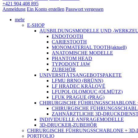
+421 904 408 895
Anmeldung
Ein Konto erstellen
Passwort vergessen
mehr
E-SHOP
AUSBILDUNGSMODELLE UND -WERKZE
ENDOTOOTH
CARIESTOOTH
MONOMATERIAL TOOTH
(aktuell)
ANATOMISCHE MODELLE
PHANTOM HEAD
TYPODONT JAW
ZUBEHÖR
UNIVERSITÄTSANGEBOTSPAKETE
LFMU BRNO (BRÜNN)
LF HRADEC KRÁLOVÉ
LFUPOL OLOMOUC (OLMÜTZ)
LFUK PRAGUE (PRAG)
CHIRURGISCHE FÜHRUNGSSCHABLONE 
CHIRURGISCHE FÜHRUNGSSCHABLONE: P
ZAHNÄRZTLICHE 3D-DRUCKDIENS
INDIVIDUELLE ANFRAGEMODELLE
3D-DRUCKER-ZUBEHÖR
CHIRURGISCHE FÜHRUNGSSCHABLONE + 3D
PORTFOLIO