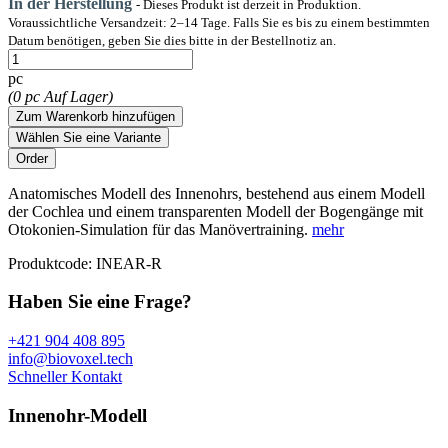
In der Herstellung
- Dieses Produkt ist derzeit in Produktion.
Voraussichtliche Versandzeit: 2–14 Tage. Falls Sie es bis zu einem bestimmten
Datum benötigen, geben Sie dies bitte in der Bestellnotiz an.
pc
(0 pc Auf Lager)
Zum Warenkorb hinzufügen
Wählen Sie eine Variante
Anatomisches Modell des Innenohrs, bestehend aus einem Modell
der Cochlea und einem transparenten Modell der Bogengänge mit
Otokonien-Simulation für das Manövertraining.
mehr
Produktcode:
INEAR-R
Haben Sie eine Frage?
+421 904 408 895
info@biovoxel.tech
Schneller Kontakt
Innenohr-Modell