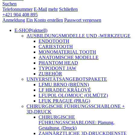
Suchen
Telefonnummer
E-Mail
mehr
Schließen
+421 904 408 895
Anmeldung
Ein Konto erstellen
Passwort vergessen
E-SHOP
(aktuell)
AUSBILDUNGSMODELLE UND -WERKZEUGE
ENDOTOOTH
CARIESTOOTH
MONOMATERIAL TOOTH
ANATOMISCHE MODELLE
PHANTOM HEAD
TYPODONT JAW
ZUBEHÖR
UNIVERSITÄTSANGEBOTSPAKETE
LFMU BRNO (BRÜNN)
LF HRADEC KRÁLOVÉ
LFUPOL OLOMOUC (OLMÜTZ)
LFUK PRAGUE (PRAG)
CHIRURGISCHE FÜHRUNGSSCHABLONE +
3D-DRUCK
CHIRURGISCHE
FÜHRUNGSSCHABLONE: Planung,
Gestaltung, (Druck)
ZAHNÄRZTLICHE 3D-DRUCKDIENSTE