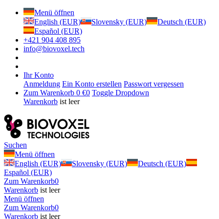
Menü öffnen
English (EUR)
Slovensky (EUR)
Deutsch (EUR)
Español (EUR)
+421 904 408 895
info@biovoxel.tech
Ihr Konto
Anmeldung
Ein Konto erstellen
Passwort vergessen
Zum Warenkorb
0 €
0
Toggle Dropdown
Warenkorb
ist leer
Suchen
Menü öffnen
English (EUR)
Slovensky (EUR)
Deutsch (EUR)
Español (EUR)
Zum Warenkorb
0
Warenkorb
ist leer
Menü öffnen
Zum Warenkorb
0
Warenkorb
ist leer