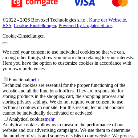
©
2022 -
2026
Biovoxel Technologies s.r.o.
,
Karte der Webseite
,
RSS
,
Cookie-Einstellungen
,
Powered by Upgates Shops
Cookie-Einstellungen
We need your consent to use individual cookies so that we can,
among other things, show you information relating to your interests.
Here you have the option to customize cookies in accordance with
your own preferences.
Functional
mehr
Technical cookies are essential for the proper functioning of the
website and all the functions it offers. They are responsible for
storing products in the shopping cart, the shopping process and
storing privacy settings. We do not require your consent to use
technical cookies on our site. For this reason, technical cookies
cannot be individually deactivated or activated.
Analytical cookies
mehr
Analytical cookies allow us to measure the performance of our
website and our advertising campaigns. We use them to determine
the number of visits and sources of visits to our website. We process