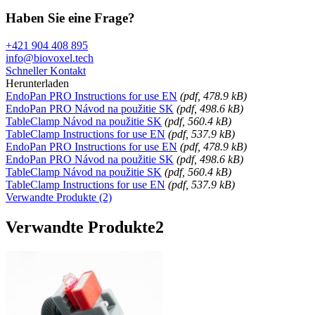
Haben Sie eine Frage?
+421 904 408 895
info@biovoxel.tech
Schneller Kontakt
Herunterladen
EndoPan PRO Instructions for use EN
(
pdf
, 478.9 kB)
EndoPan PRO Návod na použitie SK
(
pdf
, 498.6 kB)
TableClamp Návod na použitie SK
(
pdf
, 560.4 kB)
TableClamp Instructions for use EN
(
pdf
, 537.9 kB)
EndoPan PRO Instructions for use EN
(
pdf
, 478.9 kB)
EndoPan PRO Návod na použitie SK
(
pdf
, 498.6 kB)
TableClamp Návod na použitie SK
(
pdf
, 560.4 kB)
TableClamp Instructions for use EN
(
pdf
, 537.9 kB)
Verwandte Produkte (2)
Verwandte Produkte
2