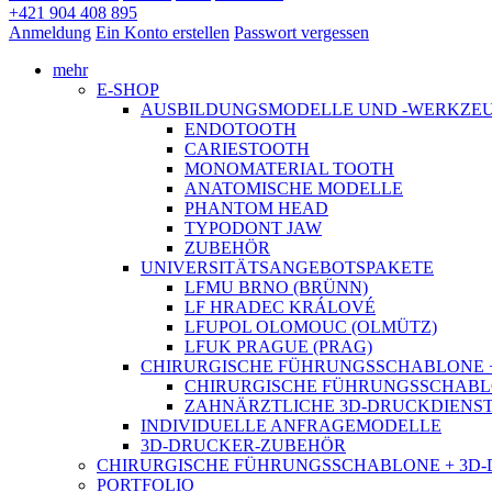
+421 904 408 895
Anmeldung
Ein Konto erstellen
Passwort vergessen
mehr
E-SHOP
AUSBILDUNGSMODELLE UND -WERKZE
ENDOTOOTH
CARIESTOOTH
MONOMATERIAL TOOTH
ANATOMISCHE MODELLE
PHANTOM HEAD
TYPODONT JAW
ZUBEHÖR
UNIVERSITÄTSANGEBOTSPAKETE
LFMU BRNO (BRÜNN)
LF HRADEC KRÁLOVÉ
LFUPOL OLOMOUC (OLMÜTZ)
LFUK PRAGUE (PRAG)
CHIRURGISCHE FÜHRUNGSSCHABLONE 
CHIRURGISCHE FÜHRUNGSSCHABLONE: P
ZAHNÄRZTLICHE 3D-DRUCKDIENS
INDIVIDUELLE ANFRAGEMODELLE
3D-DRUCKER-ZUBEHÖR
CHIRURGISCHE FÜHRUNGSSCHABLONE + 3D
PORTFOLIO