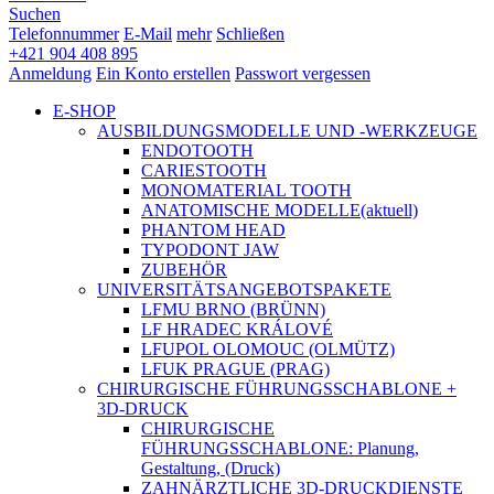
Suchen
Telefonnummer
E-Mail
mehr
Schließen
+421 904 408 895
Anmeldung
Ein Konto erstellen
Passwort vergessen
E-SHOP
AUSBILDUNGSMODELLE UND -WERKZEUGE
ENDOTOOTH
CARIESTOOTH
MONOMATERIAL TOOTH
ANATOMISCHE MODELLE
(aktuell)
PHANTOM HEAD
TYPODONT JAW
ZUBEHÖR
UNIVERSITÄTSANGEBOTSPAKETE
LFMU BRNO (BRÜNN)
LF HRADEC KRÁLOVÉ
LFUPOL OLOMOUC (OLMÜTZ)
LFUK PRAGUE (PRAG)
CHIRURGISCHE FÜHRUNGSSCHABLONE +
3D-DRUCK
CHIRURGISCHE
FÜHRUNGSSCHABLONE: Planung,
Gestaltung, (Druck)
ZAHNÄRZTLICHE 3D-DRUCKDIENSTE