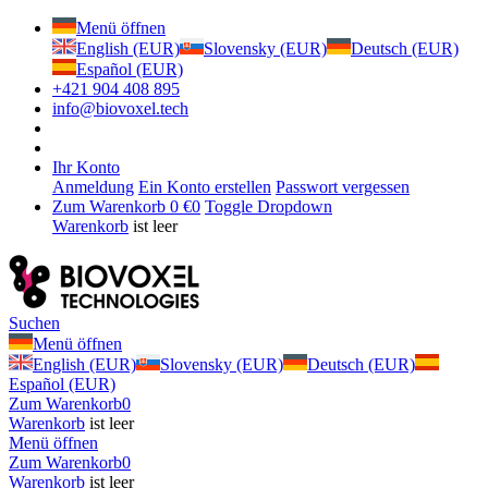
Menü öffnen
English (EUR)
Slovensky (EUR)
Deutsch (EUR)
Español (EUR)
+421 904 408 895
info@biovoxel.tech
Ihr Konto
Anmeldung
Ein Konto erstellen
Passwort vergessen
Zum Warenkorb
0 €
0
Toggle Dropdown
Warenkorb
ist leer
Suchen
Menü öffnen
English (EUR)
Slovensky (EUR)
Deutsch (EUR)
Español (EUR)
Zum Warenkorb
0
Warenkorb
ist leer
Menü öffnen
Zum Warenkorb
0
Warenkorb
ist leer