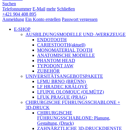
Suchen
Telefonnummer
E-Mail
mehr
Schließen
+421 904 408 895
Anmeldung
Ein Konto erstellen
Passwort vergessen
E-SHOP
AUSBILDUNGSMODELLE UND -WERKZEUGE
ENDOTOOTH
CARIESTOOTH
(aktuell)
MONOMATERIAL TOOTH
ANATOMISCHE MODELLE
PHANTOM HEAD
TYPODONT JAW
ZUBEHÖR
UNIVERSITÄTSANGEBOTSPAKETE
LFMU BRNO (BRÜNN)
LF HRADEC KRÁLOVÉ
LFUPOL OLOMOUC (OLMÜTZ)
LFUK PRAGUE (PRAG)
CHIRURGISCHE FÜHRUNGSSCHABLONE +
3D-DRUCK
CHIRURGISCHE
FÜHRUNGSSCHABLONE: Planung,
Gestaltung, (Druck)
ZAHNÄRZTLICHE 3D-DRUCKDIENSTE