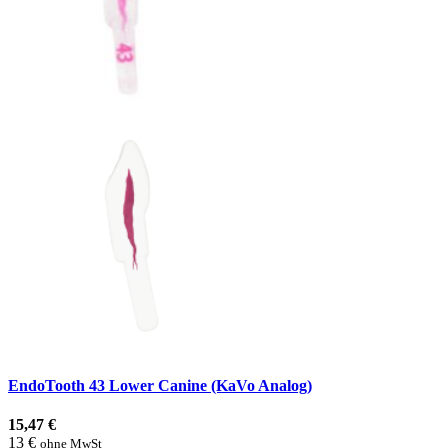
EndoTooth 43 Lower Canine (KaVo Analog)
15,47 €
13 €
ohne MwSt