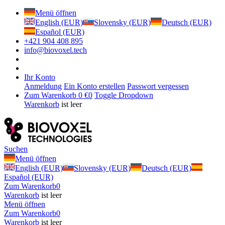
Menü öffnen
English (EUR)
Slovensky (EUR)
Deutsch (EUR)
Español (EUR)
+421 904 408 895
info@biovoxel.tech
Ihr Konto
Anmeldung
Ein Konto erstellen
Passwort vergessen
Zum Warenkorb
0 €
0
Toggle Dropdown
Warenkorb
ist leer
Suchen
Menü öffnen
English (EUR)
Slovensky (EUR)
Deutsch (EUR)
Español (EUR)
Zum Warenkorb
0
Warenkorb
ist leer
Menü öffnen
Zum Warenkorb
0
Warenkorb
ist leer