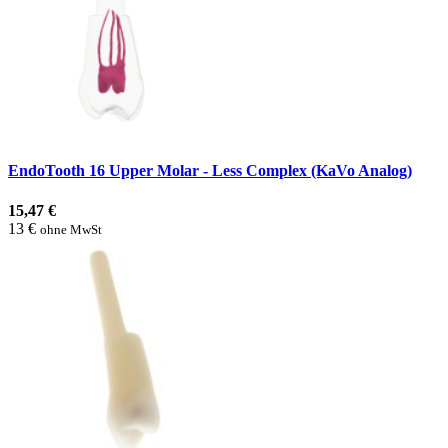
EndoTooth 16 Upper Molar - Less Complex (KaVo Analog)
15,47 €
13 €
ohne MwSt