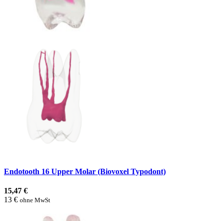
Endotooth 16 Upper Molar (Biovoxel Typodont)
15,47 €
13 €
ohne MwSt