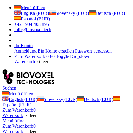
Menü öffnen
English (EUR)
Slovensky (EUR)
Deutsch (EUR)
Español (EUR)
+421 904 408 895
info@biovoxel.tech
Ihr Konto
Anmeldung
Ein Konto erstellen
Passwort vergessen
Zum Warenkorb
0 €
0
Toggle Dropdown
Warenkorb
ist leer
Suchen
Menü öffnen
English (EUR)
Slovensky (EUR)
Deutsch (EUR)
Español (EUR)
Zum Warenkorb
0
Warenkorb
ist leer
Menü öffnen
Zum Warenkorb
0
Warenkorb
ist leer