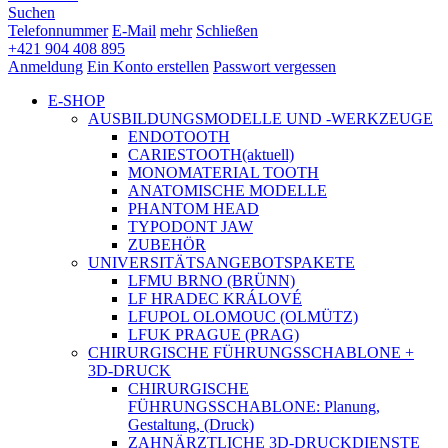
Suchen
Telefonnummer
E-Mail
mehr
Schließen
+421 904 408 895
Anmeldung
Ein Konto erstellen
Passwort vergessen
E-SHOP
AUSBILDUNGSMODELLE UND -WERKZEUGE
ENDOTOOTH
CARIESTOOTH
(aktuell)
MONOMATERIAL TOOTH
ANATOMISCHE MODELLE
PHANTOM HEAD
TYPODONT JAW
ZUBEHÖR
UNIVERSITÄTSANGEBOTSPAKETE
LFMU BRNO (BRÜNN)
LF HRADEC KRÁLOVÉ
LFUPOL OLOMOUC (OLMÜTZ)
LFUK PRAGUE (PRAG)
CHIRURGISCHE FÜHRUNGSSCHABLONE +
3D-DRUCK
CHIRURGISCHE
FÜHRUNGSSCHABLONE: Planung,
Gestaltung, (Druck)
ZAHNÄRZTLICHE 3D-DRUCKDIENSTE