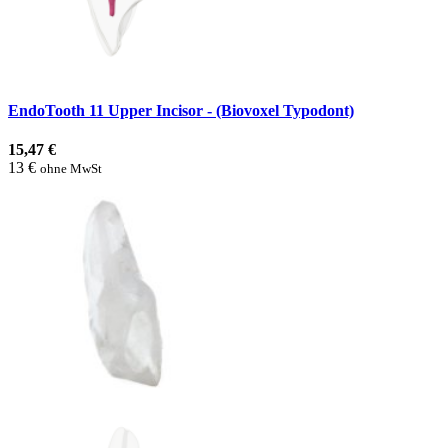
EndoTooth 11 Upper Incisor - (Biovoxel Typodont)
15,47 €
13 €
ohne MwSt