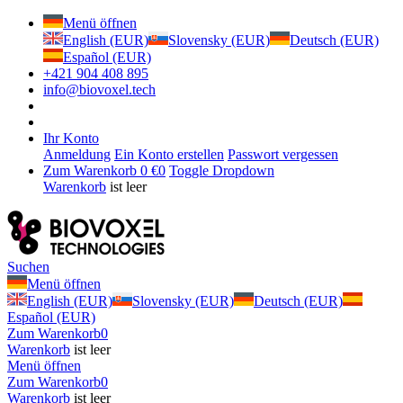
Menü öffnen
English (EUR)
Slovensky (EUR)
Deutsch (EUR)
Español (EUR)
+421 904 408 895
info@biovoxel.tech
Ihr Konto
Anmeldung
Ein Konto erstellen
Passwort vergessen
Zum Warenkorb
0 €
0
Toggle Dropdown
Warenkorb
ist leer
Suchen
Menü öffnen
English (EUR)
Slovensky (EUR)
Deutsch (EUR)
Español (EUR)
Zum Warenkorb
0
Warenkorb
ist leer
Menü öffnen
Zum Warenkorb
0
Warenkorb
ist leer