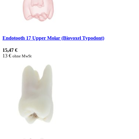
Endotooth 17 Upper Molar (Biovoxel Typodont)
15,47 €
13 €
ohne MwSt