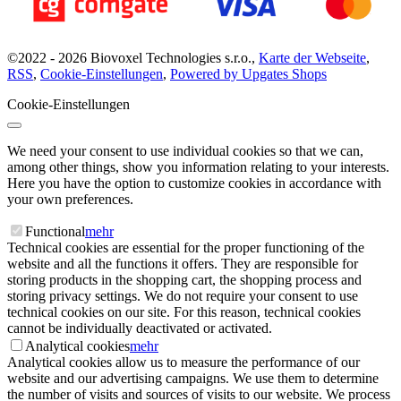
©
2022 -
2026
Biovoxel Technologies s.r.o.
,
Karte der Webseite
,
RSS
,
Cookie-Einstellungen
,
Powered by Upgates Shops
Cookie-Einstellungen
We need your consent to use individual cookies so that we can,
among other things, show you information relating to your interests.
Here you have the option to customize cookies in accordance with
your own preferences.
Functional
mehr
Technical cookies are essential for the proper functioning of the
website and all the functions it offers. They are responsible for
storing products in the shopping cart, the shopping process and
storing privacy settings. We do not require your consent to use
technical cookies on our site. For this reason, technical cookies
cannot be individually deactivated or activated.
Analytical cookies
mehr
Analytical cookies allow us to measure the performance of our
website and our advertising campaigns. We use them to determine
the number of visits and sources of visits to our website. We process