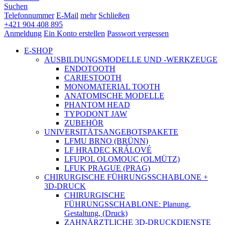
Suchen
Telefonnummer
E-Mail
mehr
Schließen
+421 904 408 895
Anmeldung
Ein Konto erstellen
Passwort vergessen
E-SHOP
AUSBILDUNGSMODELLE UND -WERKZEUGE
ENDOTOOTH
CARIESTOOTH
MONOMATERIAL TOOTH
ANATOMISCHE MODELLE
PHANTOM HEAD
TYPODONT JAW
ZUBEHÖR
UNIVERSITÄTSANGEBOTSPAKETE
LFMU BRNO (BRÜNN)
LF HRADEC KRÁLOVÉ
LFUPOL OLOMOUC (OLMÜTZ)
LFUK PRAGUE (PRAG)
CHIRURGISCHE FÜHRUNGSSCHABLONE +
3D-DRUCK
CHIRURGISCHE
FÜHRUNGSSCHABLONE: Planung,
Gestaltung, (Druck)
ZAHNÄRZTLICHE 3D-DRUCKDIENSTE