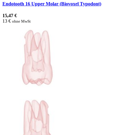
Endotooth 16 Upper Molar (Biovoxel Typodont)
15,47 €
13 €
ohne MwSt