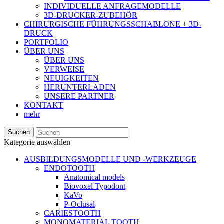
INDIVIDUELLE ANFRAGEMODELLE
3D-DRUCKER-ZUBEHÖR
CHIRURGISCHE FÜHRUNGSSCHABLONE + 3D-
DRUCK
PORTFOLIO
ÜBER UNS
ÜBER UNS
VERWEISE
NEUIGKEITEN
HERUNTERLADEN
UNSERE PARTNER
KONTAKT
mehr
Suchen
Kategorie auswählen
AUSBILDUNGSMODELLE UND -WERKZEUGE
ENDOTOOTH
Anatomical models
Biovoxel Typodont
KaVo
P-Oclusal
CARIESTOOTH
MONOMATERIAL TOOTH