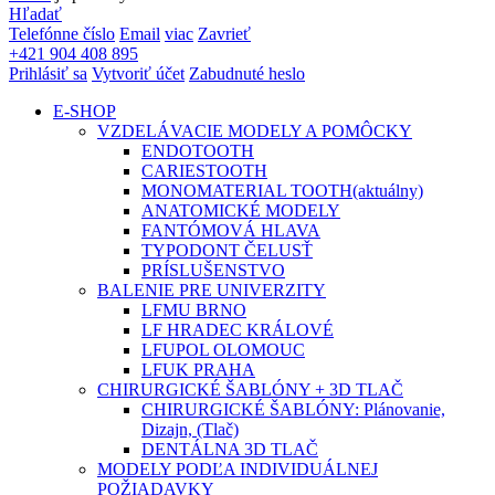
Hľadať
Telefónne číslo
Email
viac
Zavrieť
+421 904 408 895
Prihlásiť sa
Vytvoriť účet
Zabudnuté heslo
E-SHOP
VZDELÁVACIE MODELY A POMÔCKY
ENDOTOOTH
CARIESTOOTH
MONOMATERIAL TOOTH
(aktuálny)
ANATOMICKÉ MODELY
FANTÓMOVÁ HLAVA
TYPODONT ČELUSŤ
PRÍSLUŠENSTVO
BALENIE PRE UNIVERZITY
LFMU BRNO
LF HRADEC KRÁLOVÉ
LFUPOL OLOMOUC
LFUK PRAHA
CHIRURGICKÉ ŠABLÓNY + 3D TLAČ
CHIRURGICKÉ ŠABLÓNY: Plánovanie,
Dizajn, (Tlač)
DENTÁLNA 3D TLAČ
MODELY PODĽA INDIVIDUÁLNEJ
POŽIADAVKY