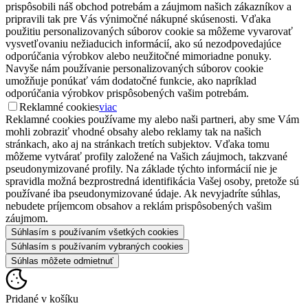
prispôsobili náš obchod potrebám a záujmom našich zákazníkov a
pripravili tak pre Vás výnimočné nákupné skúsenosti. Vďaka
použitiu personalizovaných súborov cookie sa môžeme vyvarovať
vysvetľovaniu nežiaducich informácií, ako sú nezodpovedajúce
odporúčania výrobkov alebo neužitočné mimoriadne ponuky.
Navyše nám používanie personalizovaných súborov cookie
umožňuje ponúkať vám dodatočné funkcie, ako napríklad
odporúčania výrobkov prispôsobených vašim potrebám.
Reklamné cookies
viac
Reklamné cookies používame my alebo naši partneri, aby sme Vám
mohli zobraziť vhodné obsahy alebo reklamy tak na našich
stránkach, ako aj na stránkach tretích subjektov. Vďaka tomu
môžeme vytvárať profily založené na Vašich záujmoch, takzvané
pseudonymizované profily. Na základe týchto informácií nie je
spravidla možná bezprostredná identifikácia Vašej osoby, pretože sú
používané iba pseudonymizované údaje. Ak nevyjadríte súhlas,
nebudete príjemcom obsahov a reklám prispôsobených vašim
záujmom.
Súhlasím s používaním všetkých cookies
Súhlasím s používaním vybraných cookies
Súhlas môžete odmietnuť
Pridané v košíku