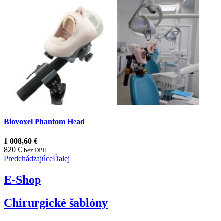
Biovoxel Phantom Head
1 008,60 €
820 €
bez DPH
Predchádzajúce
Ďalej
E-Shop
Chirurgické šablóny