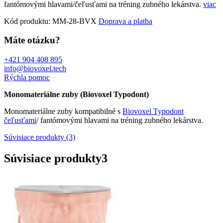
fantómovými hlavami/čeľusťami na tréning zubného lekárstva.
viac
Kód produktu:
MM-28-BVX
Doprava a platba
Máte otázku?
+421 904 408 895
info@biovoxel.tech
Rýchla pomoc
Monomateriálne zuby (Biovoxel Typodont)
Monomateriálne zuby kompatibilné s
Biovoxel Typodont
čeľusťami
/ fantómovými hlavami na tréning zubného lekárstva.
Súvisiace produkty (3)
Súvisiace produkty
3