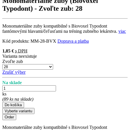
Monomateriálne zuby (Biovoxel
Typodont)
- Zvoľte zub: 28
Monomateriálne zuby kompatibilné s Biovoxel Typodont
fantómovými hlavami/čeľusťami na tréning zubného lekárstva.
viac
Kód produktu:
MM-28-BVX
Doprava a platba
1,85 €
s DPH
Varianta neexistuje
Zvoľte zub
Zrušiť výber
Na sklade
ks
(89 ks na sklade)
Do košíka
Vyberte variantu
Monomateriálne zuby kompatibilné s Biovoxel Typodont