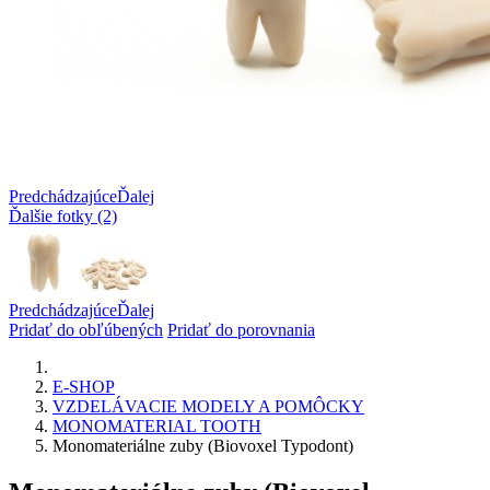
Predchádzajúce
Ďalej
Ďalšie fotky (2)
Predchádzajúce
Ďalej
Pridať do obľúbených
Pridať do porovnania
E-SHOP
VZDELÁVACIE MODELY A POMÔCKY
MONOMATERIAL TOOTH
Monomateriálne zuby (Biovoxel Typodont)