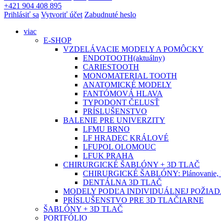
+421 904 408 895
Prihlásiť sa
Vytvoriť účet
Zabudnuté heslo
viac
E-SHOP
VZDELÁVACIE MODELY A POMÔCKY
ENDOTOOTH
(aktuálny)
CARIESTOOTH
MONOMATERIAL TOOTH
ANATOMICKÉ MODELY
FANTÓMOVÁ HLAVA
TYPODONT ČELUSŤ
PRÍSLUŠENSTVO
BALENIE PRE UNIVERZITY
LFMU BRNO
LF HRADEC KRÁLOVÉ
LFUPOL OLOMOUC
LFUK PRAHA
CHIRURGICKÉ ŠABLÓNY + 3D TLAČ
CHIRURGICKÉ ŠABLÓNY: Plánovanie, Di
DENTÁLNA 3D TLAČ
MODELY PODĽA INDIVIDUÁLNEJ POŽIA
PRÍSLUŠENSTVO PRE 3D TLAČIARNE
ŠABLÓNY + 3D TLAČ
PORTFÓLIO