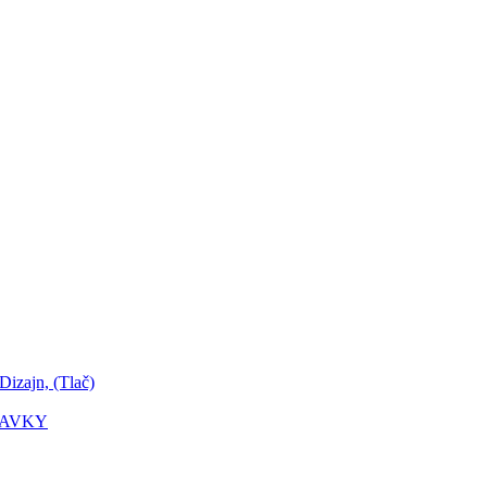
zajn, (Tlač)
DAVKY