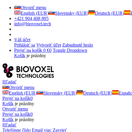
Otvoriť menu
English (EUR)
Slovensky (EUR)
Deutsch (EUR)
+421 904 408 895
info@biovoxel.tech
Váš účet
Prihlásiť sa
Vytvoriť účet
Zabudnuté heslo
Prejsť na košík
0 €
0
Toggle Dropdown
Košík
je prázdny
Hľadať
Otvoriť menu
English (EUR)
Slovensky (EUR)
Deutsch (EUR)
Españ
Prejsť na košík
0
Košík
je prázdny
Otvoriť menu
Prejsť na košík
0
Košík
je prázdny
Hľadať
Telefónne číslo
Email
viac
Zavrieť