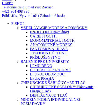
Hľadať
Telefónne číslo
Email
viac
Zavrieť
+421 904 408 895
Prihlásiť sa
Vytvoriť účet
Zabudnuté heslo
E-SHOP
VZDELÁVACIE MODELY A POMÔCKY
ENDOTOOTH
(aktuálny)
CARIESTOOTH
MONOMATERIAL TOOTH
ANATOMICKÉ MODELY
FANTÓMOVÁ HLAVA
TYPODONT ČELUSŤ
PRÍSLUŠENSTVO
BALENIE PRE UNIVERZITY
LFMU BRNO
LF HRADEC KRÁLOVÉ
LFUPOL OLOMOUC
LFUK PRAHA
CHIRURGICKÉ ŠABLÓNY + 3D TLAČ
CHIRURGICKÉ ŠABLÓNY: Plánovanie,
Dizajn, (Tlač)
DENTÁLNA 3D TLAČ
MODELY PODĽA INDIVIDUÁLNEJ
POŽIADAVKY