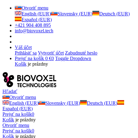
Otvoriť menu
English (EUR)
Slovensky (EUR)
Deutsch (EUR)
Español (EUR)
+421 904 408 895
info@biovoxel.tech
Váš účet
Prihlásiť sa
Vytvoriť účet
Zabudnuté heslo
Prejsť na košík
0 €
0
Toggle Dropdown
Košík
je prázdny
Hľadať
Otvoriť menu
English (EUR)
Slovensky (EUR)
Deutsch (EUR)
Español (EUR)
Prejsť na košík
0
Košík
je prázdny
Otvoriť menu
Prejsť na košík
0
Košík
je prázdny