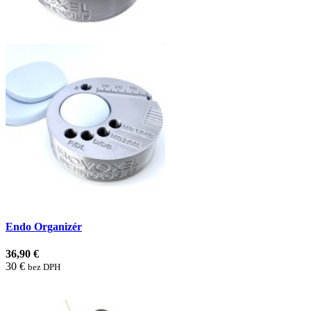
Endo Organizér
36,90 €
30 €
bez DPH