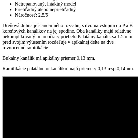
Netrepanovaný, intaktný model
Priehľadný alebo nepriehľadný
Náročnosť: 2,5/5
Dreňová dutina je štandartného rozsahu, s dvoma vstupmi do P a B
koreňových kanálikov na jej spodine. Oba kanáliky majú relatívne
nekomplikovaný priamočiary priebeh. Palatálny kanálik sa 1.5 mm
pred svojím výústením rozdeľuje v apikálnej delte na dve
rovnocenné ramifikácie.
Bukálny kanálik má apikálny priemer 0,13 mm.
Ramifikácie palatálneho kanáliku majú priemery 0,13 resp 0,14mm.