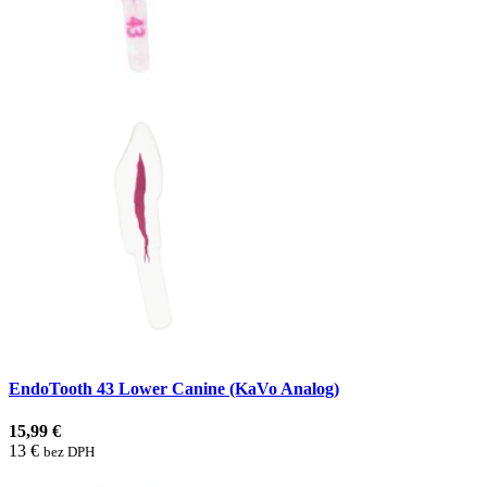
EndoTooth 43 Lower Canine (KaVo Analog)
15,99 €
13 €
bez DPH