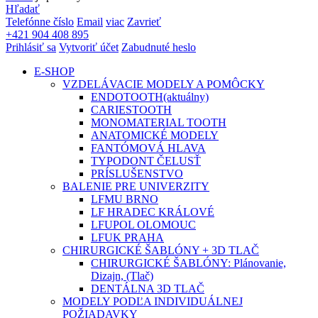
Hľadať
Telefónne číslo
Email
viac
Zavrieť
+421 904 408 895
Prihlásiť sa
Vytvoriť účet
Zabudnuté heslo
E-SHOP
VZDELÁVACIE MODELY A POMÔCKY
ENDOTOOTH
(aktuálny)
CARIESTOOTH
MONOMATERIAL TOOTH
ANATOMICKÉ MODELY
FANTÓMOVÁ HLAVA
TYPODONT ČELUSŤ
PRÍSLUŠENSTVO
BALENIE PRE UNIVERZITY
LFMU BRNO
LF HRADEC KRÁLOVÉ
LFUPOL OLOMOUC
LFUK PRAHA
CHIRURGICKÉ ŠABLÓNY + 3D TLAČ
CHIRURGICKÉ ŠABLÓNY: Plánovanie,
Dizajn, (Tlač)
DENTÁLNA 3D TLAČ
MODELY PODĽA INDIVIDUÁLNEJ
POŽIADAVKY