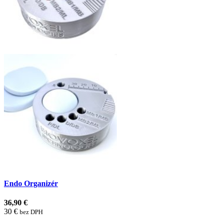
Endo Organizér
36,90 €
30 €
bez DPH