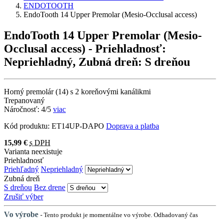
ENDOTOOTH
EndoTooth 14 Upper Premolar (Mesio-Occlusal access)
EndoTooth 14 Upper Premolar (Mesio-
Occlusal access)
- Priehladnosť:
Nepriehladný, Zubná dreň: S dreňou
Horný premolár (14) s 2 koreňovými kanálikmi
Trepanovaný
Náročnosť: 4/5
viac
Kód produktu:
ET14UP-DAPO
Doprava a platba
15,99 €
s DPH
Varianta neexistuje
Priehladnosť
Priehľadný
Nepriehladný
Zubná dreň
S dreňou
Bez drene
Zrušiť výber
Vo výrobe
- Tento produkt je momentálne vo výrobe. Odhadovaný čas