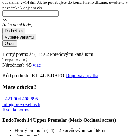
odoslania: 2–14 dní. Ak ho potrebujete do konkrétneho dátumu, uveďte to v
poznámke k objednávke.
ks
(0 ks na sklade)
Do košíka
Vyberte variantu
Horný premolár (14) s 2 koreňovými kanálikmi
Trepanovaný
Náročnosť: 4/5
viac
Kód produktu:
ET14UP-DAPO
Doprava a platba
Máte otázku?
+421 904 408 895
info@biovoxel.tech
Rýchla pomoc
EndoTooth 14 Upper Premolar (Mesio-Occlusal access)
Horný premolár (14) s 2 koreňovými kanálikmi
Trepanovaný