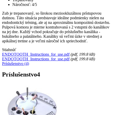
Náročnosť: 4/5
Zub je trepanovaný, so širokou meziookluzálnou prístupovou
dutinou. Táto situácia predstavuje ideálne podmienky nielen na
endodontický tréning, ale aj na aproximálnu kompozitnú dostavbu.
Pulpová komora je mierne kontrahovaná s 2 vstupmi do kanálikov
na jej dne. Každý vchod pokračuje do príslušného kanálika -
bukálneho a palatálneho. Kanáliky sú veľmi úzke v strednej a
apikálnej tretine a je veľmi náročné ich spriechodniť.
Stiahnúť
ENDOTOOTH_Instructions_for_use.pdf
(
pdf
, 199.8 kB)
ENDOTOOTH_Instructions_for_use.pdf
(
pdf
, 199.8 kB)
Príslušenstvo (4)
Príslušenstvo
4