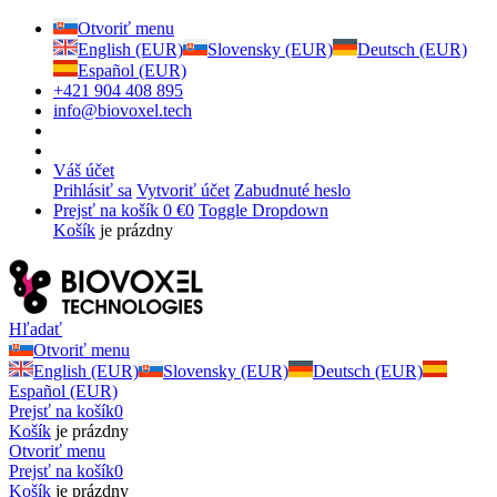
Otvoriť menu
English (EUR)
Slovensky (EUR)
Deutsch (EUR)
Español (EUR)
+421 904 408 895
info@biovoxel.tech
Váš účet
Prihlásiť sa
Vytvoriť účet
Zabudnuté heslo
Prejsť na košík
0 €
0
Toggle Dropdown
Košík
je prázdny
Hľadať
Otvoriť menu
English (EUR)
Slovensky (EUR)
Deutsch (EUR)
Español (EUR)
Prejsť na košík
0
Košík
je prázdny
Otvoriť menu
Prejsť na košík
0
Košík
je prázdny