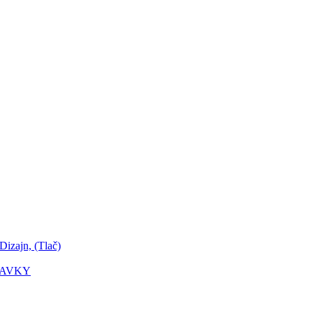
zajn, (Tlač)
DAVKY