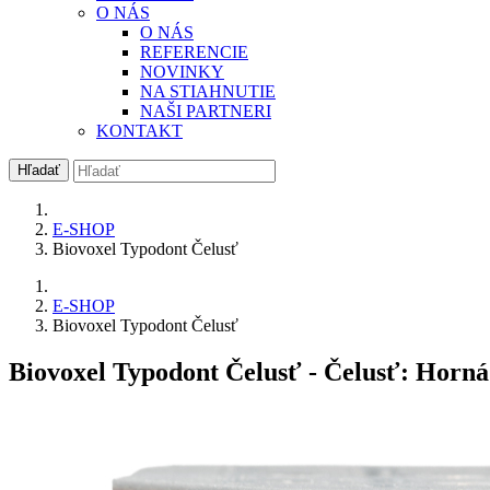
O NÁS
O NÁS
REFERENCIE
NOVINKY
NA STIAHNUTIE
NAŠI PARTNERI
KONTAKT
Hľadať
E-SHOP
Biovoxel Typodont Čelusť
E-SHOP
Biovoxel Typodont Čelusť
Biovoxel Typodont Čelusť
- Čelusť: Horná