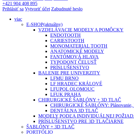
+421 904 408 895
Prihlásiť sa
Vytvoriť účet
Zabudnuté heslo
viac
E-SHOP
(aktuálny)
VZDELÁVACIE MODELY A POMÔCKY
ENDOTOOTH
CARIESTOOTH
MONOMATERIAL TOOTH
ANATOMICKÉ MODELY
FANTÓMOVÁ HLAVA
TYPODONT ČELUSŤ
PRÍSLUŠENSTVO
BALENIE PRE UNIVERZITY
LFMU BRNO
LF HRADEC KRÁLOVÉ
LFUPOL OLOMOUC
LFUK PRAHA
CHIRURGICKÉ ŠABLÓNY + 3D TLAČ
CHIRURGICKÉ ŠABLÓNY: Plánovanie, Di
DENTÁLNA 3D TLAČ
MODELY PODĽA INDIVIDUÁLNEJ POŽIA
PRÍSLUŠENSTVO PRE 3D TLAČIARNE
ŠABLÓNY + 3D TLAČ
PORTFÓLIO