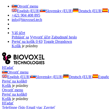
Otvoriť menu
English (EUR)
Slovensky (EUR)
Deutsch (EUR)
+421 904 408 895
info@biovoxel.tech
Váš účet
Prihlásiť sa
Vytvoriť účet
Zabudnuté heslo
Prejsť na košík
0 €
0
Toggle Dropdown
Košík
je prázdny
Hľadať
Otvoriť menu
English (EUR)
Slovensky (EUR)
Deutsch (EUR)
Españ
Prejsť na košík
0
Košík
je prázdny
Otvoriť menu
Prejsť na košík
0
Košík
je prázdny
Hľadať
Telefónne číslo
Email
viac
Zavrieť