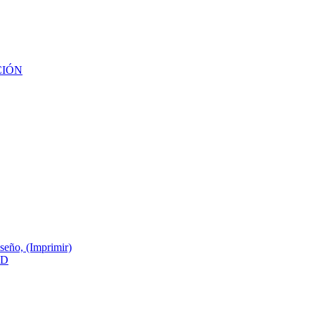
CIÓN
ño, (Imprimir)
3D