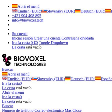
Abrir el menú
English (EUR)
Slovensky (EUR)
Deutsch (EUR)
+421 904 408 895
info@biovoxel.tech
Su cuenta
Iniciar sesión
Crear una cuenta
Contraseña olvidada
Ir a la cesta
0 €
0
Toggle Dropdown
La cesta
está vacío
Buscar
Abrir el menú
English (EUR)
Slovensky (EUR)
Deutsch (EUR)
Españ
Ir a la cesta
0
La cesta
está vacío
Abrir el menú
Ir a la cesta
0
La cesta
está vacío
Buscar
Número de teléfono
Correo electrónico
Más
Close