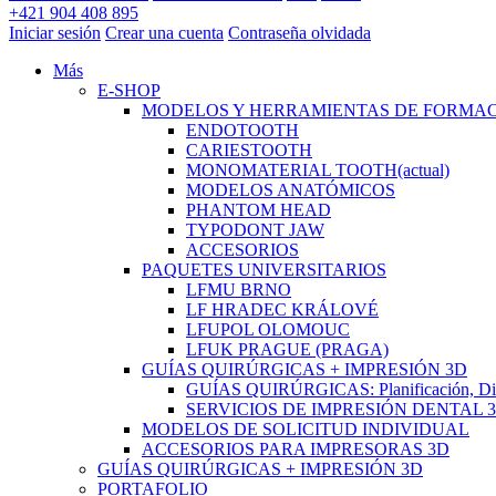
+421 904 408 895
Iniciar sesión
Crear una cuenta
Contraseña olvidada
Más
E-SHOP
MODELOS Y HERRAMIENTAS DE FORMA
ENDOTOOTH
CARIESTOOTH
MONOMATERIAL TOOTH
(actual)
MODELOS ANATÓMICOS
PHANTOM HEAD
TYPODONT JAW
ACCESORIOS
PAQUETES UNIVERSITARIOS
LFMU BRNO
LF HRADEC KRÁLOVÉ
LFUPOL OLOMOUC
LFUK PRAGUE (PRAGA)
GUÍAS QUIRÚRGICAS + IMPRESIÓN 3D
GUÍAS QUIRÚRGICAS: Planificación, Dise
SERVICIOS DE IMPRESIÓN DENTAL 
MODELOS DE SOLICITUD INDIVIDUAL
ACCESORIOS PARA IMPRESORAS 3D
GUÍAS QUIRÚRGICAS + IMPRESIÓN 3D
PORTAFOLIO