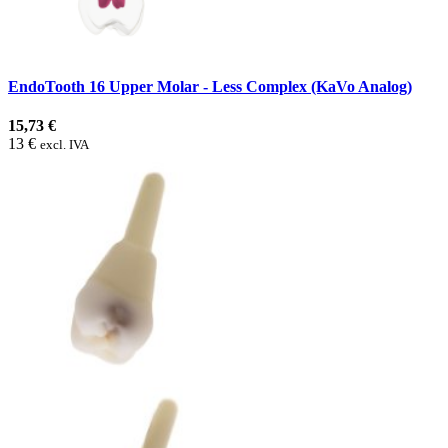
EndoTooth 16 Upper Molar - Less Complex (KaVo Analog)
15,73 €
13 €
excl. IVA