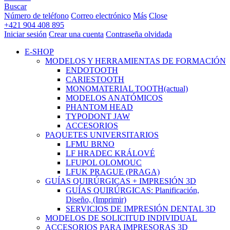
Buscar
Número de teléfono
Correo electrónico
Más
Close
+421 904 408 895
Iniciar sesión
Crear una cuenta
Contraseña olvidada
E-SHOP
MODELOS Y HERRAMIENTAS DE FORMACIÓN
ENDOTOOTH
CARIESTOOTH
MONOMATERIAL TOOTH
(actual)
MODELOS ANATÓMICOS
PHANTOM HEAD
TYPODONT JAW
ACCESORIOS
PAQUETES UNIVERSITARIOS
LFMU BRNO
LF HRADEC KRÁLOVÉ
LFUPOL OLOMOUC
LFUK PRAGUE (PRAGA)
GUÍAS QUIRÚRGICAS + IMPRESIÓN 3D
GUÍAS QUIRÚRGICAS: Planificación,
Diseño, (Imprimir)
SERVICIOS DE IMPRESIÓN DENTAL 3D
MODELOS DE SOLICITUD INDIVIDUAL
ACCESORIOS PARA IMPRESORAS 3D