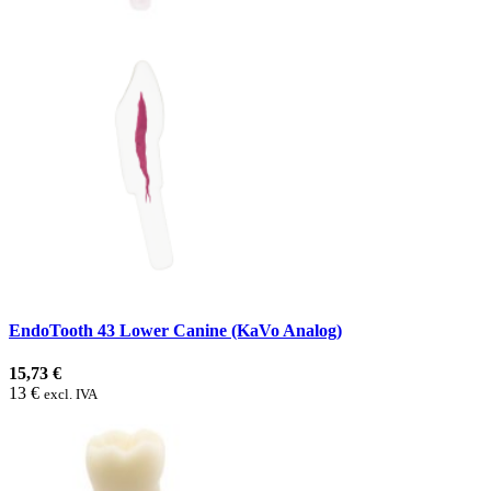
EndoTooth 43 Lower Canine (KaVo Analog)
15,73 €
13 €
excl. IVA