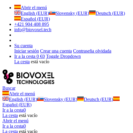
Abrir el menú
English (EUR)
Slovensky (EUR)
Deutsch (EUR)
Español (EUR)
+421 904 408 895
info@biovoxel.tech
Su cuenta
Iniciar sesión
Crear una cuenta
Contraseña olvidada
Ir a la cesta
0 €
0
Toggle Dropdown
La cesta
está vacío
Buscar
Abrir el menú
English (EUR)
Slovensky (EUR)
Deutsch (EUR)
Español (EUR)
Ir a la cesta
0
La cesta
está vacío
Abrir el menú
Ir a la cesta
0
La cesta
está vacío