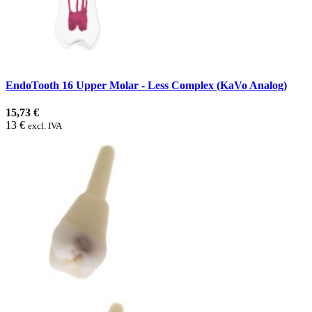
EndoTooth 16 Upper Molar - Less Complex (KaVo Analog)
15,73 €
13 €
excl. IVA