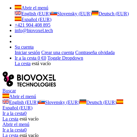
Abrir el menú
English (EUR)
Slovensky (EUR)
Deutsch (EUR)
Español (EUR)
+421 904 408 895
info@biovoxel.tech
Su cuenta
Iniciar sesión
Crear una cuenta
Contraseña olvidada
Ir a la cesta
0 €
0
Toggle Dropdown
La cesta
está vacío
Buscar
Abrir el menú
English (EUR)
Slovensky (EUR)
Deutsch (EUR)
Español (EUR)
Ir a la cesta
0
La cesta
está vacío
Abrir el menú
Ir a la cesta
0
La cesta
está vacío