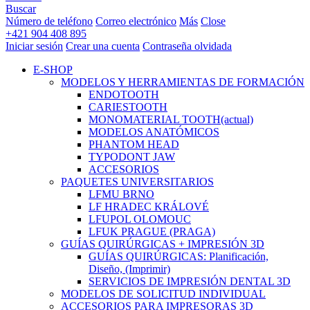
Buscar
Número de teléfono
Correo electrónico
Más
Close
+421 904 408 895
Iniciar sesión
Crear una cuenta
Contraseña olvidada
E-SHOP
MODELOS Y HERRAMIENTAS DE FORMACIÓN
ENDOTOOTH
CARIESTOOTH
MONOMATERIAL TOOTH
(actual)
MODELOS ANATÓMICOS
PHANTOM HEAD
TYPODONT JAW
ACCESORIOS
PAQUETES UNIVERSITARIOS
LFMU BRNO
LF HRADEC KRÁLOVÉ
LFUPOL OLOMOUC
LFUK PRAGUE (PRAGA)
GUÍAS QUIRÚRGICAS + IMPRESIÓN 3D
GUÍAS QUIRÚRGICAS: Planificación,
Diseño, (Imprimir)
SERVICIOS DE IMPRESIÓN DENTAL 3D
MODELOS DE SOLICITUD INDIVIDUAL
ACCESORIOS PARA IMPRESORAS 3D