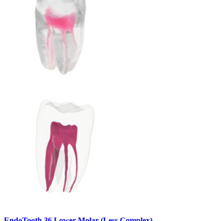
EndoTooth 36 Lower Molar (Less Complex)