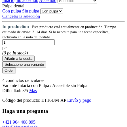
Intacto, no accedido
Accedido
Pulpa dental
Con pulpa
Sin pulpa
Cancelar la selección
In production
- Este producto está actualmente en producción. Tiempo
estimado de envío: 2–14 días. Si lo necesita para una fecha específica,
inclúyalo en la nota del pedido.
pc
(0 pc In stock)
Añadir a la cesta
Seleccione una variante
4 conductos radiculares
Variante Intacta con Pulpa / Accesible sin Pulpa
Dificultad: 3/5
Más
Código del producto:
ET16UM-AP
Envío y pago
Haga una pregunta
+421 904 408 895