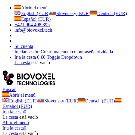
Abrir el menú
English (EUR)
Slovensky (EUR)
Deutsch (EUR)
Español (EUR)
+421 904 408 895
info@biovoxel.tech
Su cuenta
Iniciar sesión
Crear una cuenta
Contraseña olvidada
Ir a la cesta
0 €
0
Toggle Dropdown
La cesta
está vacío
Buscar
Abrir el menú
English (EUR)
Slovensky (EUR)
Deutsch (EUR)
Español (EUR)
Ir a la cesta
0
La cesta
está vacío
Abrir el menú
Ir a la cesta
0
La cesta
está vacío