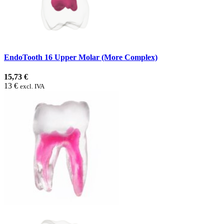
EndoTooth 16 Upper Molar (More Complex)
15,73 €
13 €
excl. IVA