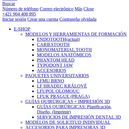
Buscar
Número de teléfono
Correo electrónico
Más
Close
+421 904 408 895
Iniciar sesión
Crear una cuenta
Contraseña olvidada
E-SHOP
MODELOS Y HERRAMIENTAS DE FORMACIÓN
ENDOTOOTH
(actual)
CARIESTOOTH
MONOMATERIAL TOOTH
MODELOS ANATÓMICOS
PHANTOM HEAD
TYPODONT JAW
ACCESORIOS
PAQUETES UNIVERSITARIOS
LFMU BRNO
LF HRADEC KRÁLOVÉ
LFUPOL OLOMOUC
LFUK PRAGUE (PRAGA)
GUÍAS QUIRÚRGICAS + IMPRESIÓN 3D
GUÍAS QUIRÚRGICAS: Planificación,
Diseño, (Imprimir)
SERVICIOS DE IMPRESIÓN DENTAL 3D
MODELOS DE SOLICITUD INDIVIDUAL
ACCESORIOS PARA IMPRESORAS 3D