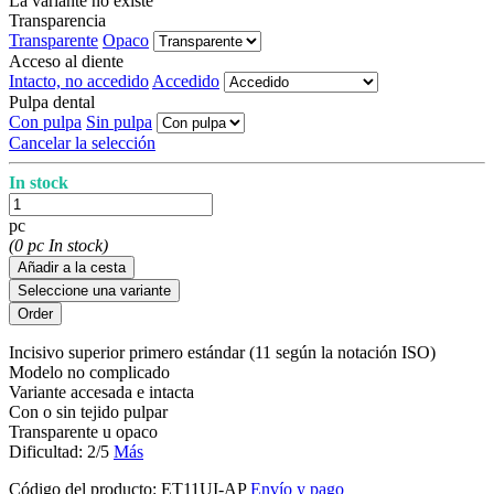
La variante no existe
Transparencia
Transparente
Opaco
Acceso al diente
Intacto, no accedido
Accedido
Pulpa dental
Con pulpa
Sin pulpa
Cancelar la selección
In stock
pc
(0 pc In stock)
Añadir a la cesta
Seleccione una variante
Incisivo superior primero estándar (11 según la notación ISO)
Modelo no complicado
Variante accesada e intacta
Con o sin tejido pulpar
Transparente u opaco
Dificultad: 2/5
Más
Código del producto:
ET11UI-AP
Envío y pago