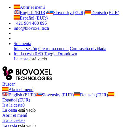
Abrir el menú
English (EUR)
Slovensky (EUR)
Deutsch (EUR)
Español (EUR)
+421 904 408 895
info@biovoxel.tech
Su cuenta
Iniciar sesión
Crear una cuenta
Contraseña olvidada
Ir a la cesta
0 €
0
Toggle Dropdown
La cesta
está vacío
Buscar
Abrir el menú
English (EUR)
Slovensky (EUR)
Deutsch (EUR)
Español (EUR)
Ir a la cesta
0
La cesta
está vacío
Abrir el menú
Ir a la cesta
0
La cesta
está vacío