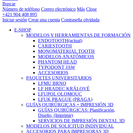
Buscar
Número de teléfono
Correo electrónico
Más
Close
+421 904 408 895
Iniciar sesión
Crear una cuenta
Contraseña olvidada
E-SHOP
MODELOS Y HERRAMIENTAS DE FORMACIÓN
ENDOTOOTH
(actual)
CARIESTOOTH
MONOMATERIAL TOOTH
MODELOS ANATÓMICOS
PHANTOM HEAD
TYPODONT JAW
ACCESORIOS
PAQUETES UNIVERSITARIOS
LFMU BRNO
LF HRADEC KRÁLOVÉ
LFUPOL OLOMOUC
LFUK PRAGUE (PRAGA)
GUÍAS QUIRÚRGICAS + IMPRESIÓN 3D
GUÍAS QUIRÚRGICAS: Planificación,
Diseño, (Imprimir)
SERVICIOS DE IMPRESIÓN DENTAL 3D
MODELOS DE SOLICITUD INDIVIDUAL
ACCESORIOS PARA IMPRESORAS 3D