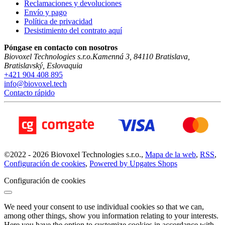
Reclamaciones y devoluciones
Envío y pago
Política de privacidad
Desistimiento del contrato aquí
Póngase en contacto con nosotros
Biovoxel Technologies s.r.o.
Kamenná 3
,
84110
Bratislava
,
Bratislavský
,
Eslovaquia
+421 904 408 895
info@biovoxel.tech
Contacto rápido
©
2022 -
2026
Biovoxel Technologies s.r.o.
,
Mapa de la web
,
RSS
,
Configuración de cookies
,
Powered by Upgates Shops
Configuración de cookies
We need your consent to use individual cookies so that we can,
among other things, show you information relating to your interests.
Here you have the option to customize cookies in accordance with