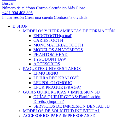
Buscar
Número de teléfono
Correo electrónico
Más
Close
+421 904 408 895
Iniciar sesión
Crear una cuenta
Contraseña olvidada
E-SHOP
MODELOS Y HERRAMIENTAS DE FORMACIÓN
ENDOTOOTH
(actual)
CARIESTOOTH
MONOMATERIAL TOOTH
MODELOS ANATÓMICOS
PHANTOM HEAD
TYPODONT JAW
ACCESORIOS
PAQUETES UNIVERSITARIOS
LFMU BRNO
LF HRADEC KRÁLOVÉ
LFUPOL OLOMOUC
LFUK PRAGUE (PRAGA)
GUÍAS QUIRÚRGICAS + IMPRESIÓN 3D
GUÍAS QUIRÚRGICAS: Planificación,
Diseño, (Imprimir)
SERVICIOS DE IMPRESIÓN DENTAL 3D
MODELOS DE SOLICITUD INDIVIDUAL
ACCESORIOS PARA IMPRESORAS 3D