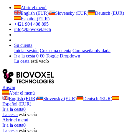
Abrir el menú
English (EUR)
Slovensky (EUR)
Deutsch (EUR)
Español (EUR)
+421 904 408 895
info@biovoxel.tech
Su cuenta
Iniciar sesión
Crear una cuenta
Contraseña olvidada
Ir a la cesta
0 €
0
Toggle Dropdown
La cesta
está vacío
Buscar
Abrir el menú
English (EUR)
Slovensky (EUR)
Deutsch (EUR)
Español (EUR)
Ir a la cesta
0
La cesta
está vacío
Abrir el menú
Ir a la cesta
0
La cesta
está vacío