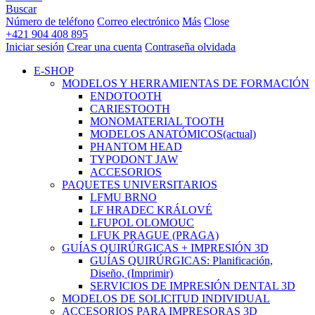
Buscar
Número de teléfono
Correo electrónico
Más
Close
+421 904 408 895
Iniciar sesión
Crear una cuenta
Contraseña olvidada
E-SHOP
MODELOS Y HERRAMIENTAS DE FORMACIÓN
ENDOTOOTH
CARIESTOOTH
MONOMATERIAL TOOTH
MODELOS ANATÓMICOS
(actual)
PHANTOM HEAD
TYPODONT JAW
ACCESORIOS
PAQUETES UNIVERSITARIOS
LFMU BRNO
LF HRADEC KRÁLOVÉ
LFUPOL OLOMOUC
LFUK PRAGUE (PRAGA)
GUÍAS QUIRÚRGICAS + IMPRESIÓN 3D
GUÍAS QUIRÚRGICAS: Planificación,
Diseño, (Imprimir)
SERVICIOS DE IMPRESIÓN DENTAL 3D
MODELOS DE SOLICITUD INDIVIDUAL
ACCESORIOS PARA IMPRESORAS 3D