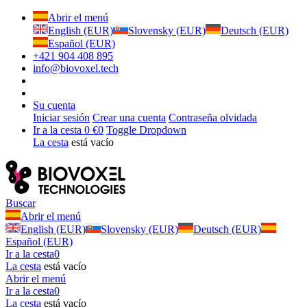
Abrir el menú
English (EUR)
Slovensky (EUR)
Deutsch (EUR)
Español (EUR)
+421 904 408 895
info@biovoxel.tech
Su cuenta
Iniciar sesión
Crear una cuenta
Contraseña olvidada
Ir a la cesta
0 €
0
Toggle Dropdown
La cesta
está vacío
Buscar
Abrir el menú
English (EUR)
Slovensky (EUR)
Deutsch (EUR)
Español (EUR)
Ir a la cesta
0
La cesta
está vacío
Abrir el menú
Ir a la cesta
0
La cesta
está vacío