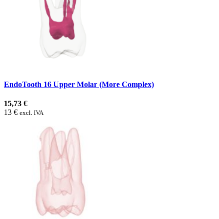
EndoTooth 16 Upper Molar (More Complex)
15,73 €
13 €
excl. IVA