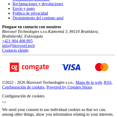
Reclamaciones y devoluciones
Envío y pago
Política de privacidad
Desistimiento del contrato aquí
Póngase en contacto con nosotros
Biovoxel Technologies s.r.o.
Kamenná 3
,
84110
Bratislava
,
Bratislavský
,
Eslovaquia
+421 904 408 895
info@biovoxel.tech
Contacto rápido
©
2022 -
2026
Biovoxel Technologies s.r.o.
,
Mapa de la web
,
RSS
,
Configuración de cookies
,
Powered by Upgates Shops
Configuración de cookies
We need your consent to use individual cookies so that we can,
among other things, show you information relating to your interests.