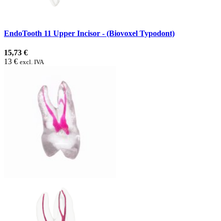
EndoTooth 11 Upper Incisor - (Biovoxel Typodont)
15,73 €
13 €
excl. IVA