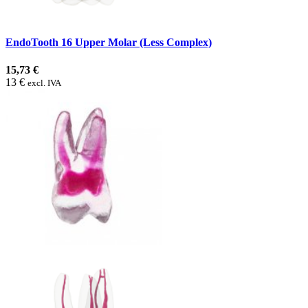
EndoTooth 16 Upper Molar (Less Complex)
15,73 €
13 €
excl. IVA