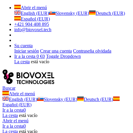
Abrir el menú
English (EUR)
Slovensky (EUR)
Deutsch (EUR)
Español (EUR)
+421 904 408 895
info@biovoxel.tech
Su cuenta
Iniciar sesión
Crear una cuenta
Contraseña olvidada
Ir a la cesta
0 €
0
Toggle Dropdown
La cesta
está vacío
Buscar
Abrir el menú
English (EUR)
Slovensky (EUR)
Deutsch (EUR)
Español (EUR)
Ir a la cesta
0
La cesta
está vacío
Abrir el menú
Ir a la cesta
0
La cesta
está vacío