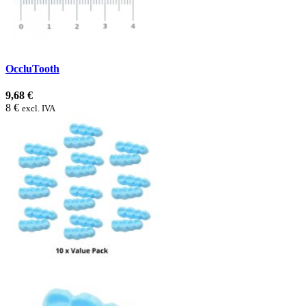
OccluTooth
9,68 €
8 €
excl. IVA