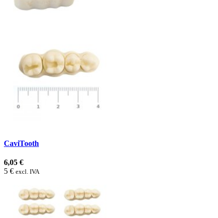
CaviTooth
6,05 €
5 €
excl. IVA