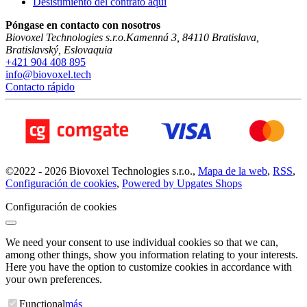
Desistimiento del contrato aquí
Póngase en contacto con nosotros
Biovoxel Technologies s.r.o.
Kamenná 3
,
84110
Bratislava
,
Bratislavský
,
Eslovaquia
+421 904 408 895
info@biovoxel.tech
Contacto rápido
©
2022 -
2026
Biovoxel Technologies s.r.o.
,
Mapa de la web
,
RSS
,
Configuración de cookies
,
Powered by Upgates Shops
Configuración de cookies
We need your consent to use individual cookies so that we can,
among other things, show you information relating to your interests.
Here you have the option to customize cookies in accordance with
your own preferences.
Functional
más