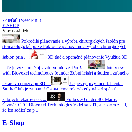
Zdieľať
Tweet
Pin It
E-SHOP
Viac noviniek
Pokročilé plánovanie a výroba chirurgických šablón pre
stomatologické praxe
Pokročilé plánovanie a výroba chirurgických
šablón prin ...
3D tlač a operačné plánovanie
Využitie 3D
tlače je významné aj v zdravotníctve. Použ ...
Interview
with Biovoxel technologies founder
Zubní lekári a študenti zubného
lekárstva používajú 3D ...
Úspešný prvý ročník Dental
Study Club je za nami!
Oslavujeme rok odkedy nápad spájať
zubných lekárov so s ...
Forbes 30 under 30: Maroš
Čizmár, CEO Biovoxel Technologies
Videl sa v IT, ale skoro zistil,
že len sedieť za p ...
E-Shop