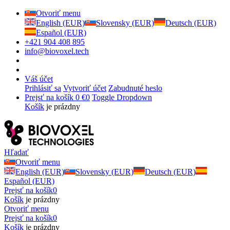
Otvoriť menu
English (EUR)
Slovensky (EUR)
Deutsch (EUR)
Español (EUR)
+421 904 408 895
info@biovoxel.tech
Váš účet
Prihlásiť sa
Vytvoriť účet
Zabudnuté heslo
Prejsť na košík
0 €
0
Toggle Dropdown
Košík
je prázdny
Hľadať
Otvoriť menu
English (EUR)
Slovensky (EUR)
Deutsch (EUR)
Español (EUR)
Prejsť na košík
0
Košík
je prázdny
Otvoriť menu
Prejsť na košík
0
Košík
je prázdny