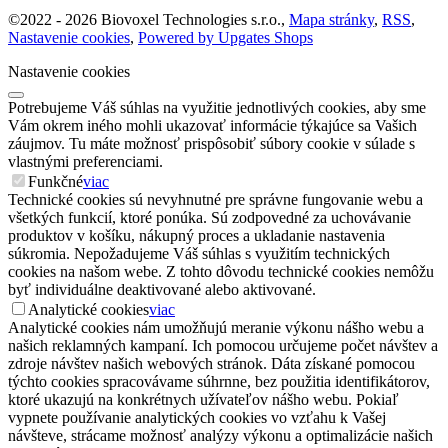
©
2022 -
2026
Biovoxel Technologies s.r.o.
,
Mapa stránky
,
RSS
,
Nastavenie cookies
,
Powered by Upgates Shops
Nastavenie cookies
Potrebujeme Váš súhlas na využitie jednotlivých cookies, aby sme
Vám okrem iného mohli ukazovať informácie týkajúce sa Vašich
záujmov. Tu máte možnosť prispôsobiť súbory cookie v súlade s
vlastnými preferenciami.
Funkčné
viac
Technické cookies sú nevyhnutné pre správne fungovanie webu a
všetkých funkcií, ktoré ponúka. Sú zodpovedné za uchovávanie
produktov v košíku, nákupný proces a ukladanie nastavenia
súkromia. Nepožadujeme Váš súhlas s využitím technických
cookies na našom webe. Z tohto dôvodu technické cookies nemôžu
byť individuálne deaktivované alebo aktivované.
Analytické cookies
viac
Analytické cookies nám umožňujú meranie výkonu nášho webu a
našich reklamných kampaní. Ich pomocou určujeme počet návštev a
zdroje návštev našich webových stránok. Dáta získané pomocou
týchto cookies spracovávame súhrnne, bez použitia identifikátorov,
ktoré ukazujú na konkrétnych užívateľov nášho webu. Pokiaľ
vypnete používanie analytických cookies vo vzťahu k Vašej
návšteve, strácame možnosť analýzy výkonu a optimalizácie našich