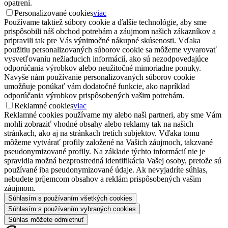
opatrení.
Personalizované cookies
viac
Používame taktiež súbory cookie a ďalšie technológie, aby sme
prispôsobili náš obchod potrebám a záujmom našich zákazníkov a
pripravili tak pre Vás výnimočné nákupné skúsenosti. Vďaka
použitiu personalizovaných súborov cookie sa môžeme vyvarovať
vysvetľovaniu nežiaducich informácií, ako sú nezodpovedajúce
odporúčania výrobkov alebo neužitočné mimoriadne ponuky.
Navyše nám používanie personalizovaných súborov cookie
umožňuje ponúkať vám dodatočné funkcie, ako napríklad
odporúčania výrobkov prispôsobených vašim potrebám.
Reklamné cookies
viac
Reklamné cookies používame my alebo naši partneri, aby sme Vám
mohli zobraziť vhodné obsahy alebo reklamy tak na našich
stránkach, ako aj na stránkach tretích subjektov. Vďaka tomu
môžeme vytvárať profily založené na Vašich záujmoch, takzvané
pseudonymizované profily. Na základe týchto informácií nie je
spravidla možná bezprostredná identifikácia Vašej osoby, pretože sú
používané iba pseudonymizované údaje. Ak nevyjadríte súhlas,
nebudete príjemcom obsahov a reklám prispôsobených vašim
záujmom.
Súhlasím s používaním všetkých cookies
Súhlasím s používaním vybraných cookies
Súhlas môžete odmietnuť