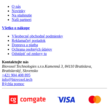
O nás
Novinky
Na stiahnutie
Naši partneri
Všetko o nákupe
Všeobecné obchodné podmienky
Reklamačný poriadok
Doprava a platba
Ochrana osobných údajov
Odstúpiť od zmluvy tu
Kontaktujte nás
Biovoxel Technologies s.r.o.
Kamenná 3
,
84110
Bratislava
,
Bratislavský
,
Slovensko
+421 904 408 895
info@biovoxel.tech
Rýchla pomoc