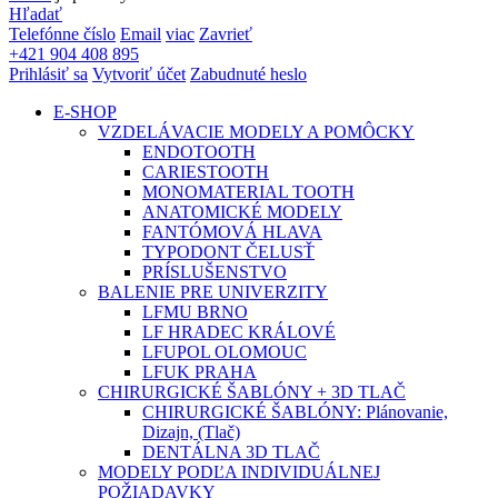
Hľadať
Telefónne číslo
Email
viac
Zavrieť
+421 904 408 895
Prihlásiť sa
Vytvoriť účet
Zabudnuté heslo
E-SHOP
VZDELÁVACIE MODELY A POMÔCKY
ENDOTOOTH
CARIESTOOTH
MONOMATERIAL TOOTH
ANATOMICKÉ MODELY
FANTÓMOVÁ HLAVA
TYPODONT ČELUSŤ
PRÍSLUŠENSTVO
BALENIE PRE UNIVERZITY
LFMU BRNO
LF HRADEC KRÁLOVÉ
LFUPOL OLOMOUC
LFUK PRAHA
CHIRURGICKÉ ŠABLÓNY + 3D TLAČ
CHIRURGICKÉ ŠABLÓNY: Plánovanie,
Dizajn, (Tlač)
DENTÁLNA 3D TLAČ
MODELY PODĽA INDIVIDUÁLNEJ
POŽIADAVKY