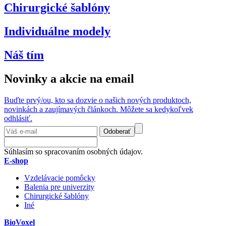
Chirurgické šablóny
Individuálne modely
Náš tím
Novinky a akcie na email
Buďte prvý/ou, kto sa dozvie o našich nových produktoch,
novinkách a zaujímavých článkoch. Môžete sa kedykoľvek
odhlásiť.
Odoberať
Súhlasím so spracovaním osobných údajov.
E-shop
Vzdelávacie pomôcky
Balenia pre univerzity
Chirurgické šablóny
Iné
BioVoxel