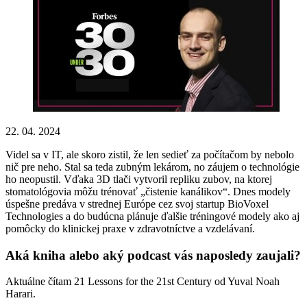
22. 04. 2024
Videl sa v IT, ale skoro zistil, že len sedieť za počítačom by nebolo
nič pre neho. Stal sa teda zubným lekárom, no záujem o technológie
ho neopustil. Vďaka 3D tlači vytvoril repliku zubov, na ktorej
stomatológovia môžu trénovať „čistenie kanálikov“. Dnes modely
úspešne predáva v strednej Európe cez svoj startup BioVoxel
Technologies a do budúcna plánuje ďalšie tréningové modely ako aj
pomôcky do klinickej praxe v zdravotníctve a vzdelávaní.
Aká kniha alebo aký podcast vás naposledy zaujali?
Aktuálne čítam 21 Lessons for the 21st Century od Yuval Noah
Harari.