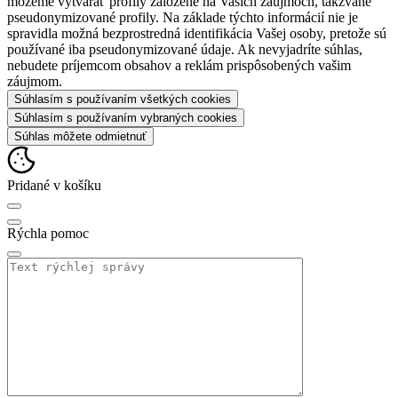
môžeme vytvárať profily založené na Vašich záujmoch, takzvané
pseudonymizované profily. Na základe týchto informácií nie je
spravidla možná bezprostredná identifikácia Vašej osoby, pretože sú
používané iba pseudonymizované údaje. Ak nevyjadríte súhlas,
nebudete príjemcom obsahov a reklám prispôsobených vašim
záujmom.
Súhlasím s používaním všetkých cookies
Súhlasím s používaním vybraných cookies
Súhlas môžete odmietnuť
Pridané v košíku
Rýchla pomoc