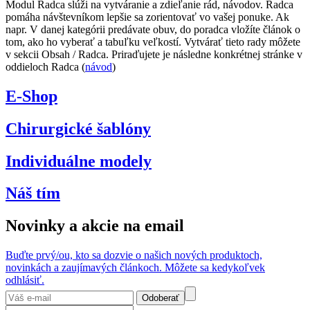
Modul Radca slúži na vytváranie a zdieľanie rád, návodov. Radca
pomáha návštevníkom lepšie sa zorientovať vo vašej ponuke. Ak
napr. V danej kategórii predávate obuv, do poradca vložíte článok o
tom, ako ho vyberať a tabuľku veľkostí. Vytvárať tieto rady môžete
v sekcii Obsah / Radca. Priraďujete je následne konkrétnej stránke v
oddieloch Radca (
návod
)
E-Shop
Chirurgické šablóny
Individuálne modely
Náš tím
Novinky a akcie na email
Buďte prvý/ou, kto sa dozvie o našich nových produktoch,
novinkách a zaujímavých článkoch. Môžete sa kedykoľvek
odhlásiť.
Odoberať