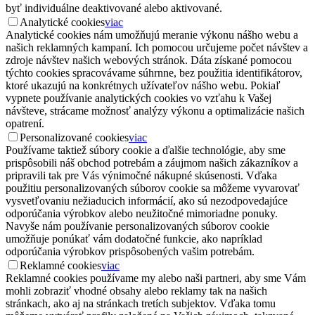
byť individuálne deaktivované alebo aktivované.
Analytické cookies
viac
Analytické cookies nám umožňujú meranie výkonu nášho webu a
našich reklamných kampaní. Ich pomocou určujeme počet návštev a
zdroje návštev našich webových stránok. Dáta získané pomocou
týchto cookies spracovávame súhrnne, bez použitia identifikátorov,
ktoré ukazujú na konkrétnych užívateľov nášho webu. Pokiaľ
vypnete používanie analytických cookies vo vzťahu k Vašej
návšteve, strácame možnosť analýzy výkonu a optimalizácie našich
opatrení.
Personalizované cookies
viac
Používame taktiež súbory cookie a ďalšie technológie, aby sme
prispôsobili náš obchod potrebám a záujmom našich zákazníkov a
pripravili tak pre Vás výnimočné nákupné skúsenosti. Vďaka
použitiu personalizovaných súborov cookie sa môžeme vyvarovať
vysvetľovaniu nežiaducich informácií, ako sú nezodpovedajúce
odporúčania výrobkov alebo neužitočné mimoriadne ponuky.
Navyše nám používanie personalizovaných súborov cookie
umožňuje ponúkať vám dodatočné funkcie, ako napríklad
odporúčania výrobkov prispôsobených vašim potrebám.
Reklamné cookies
viac
Reklamné cookies používame my alebo naši partneri, aby sme Vám
mohli zobraziť vhodné obsahy alebo reklamy tak na našich
stránkach, ako aj na stránkach tretích subjektov. Vďaka tomu