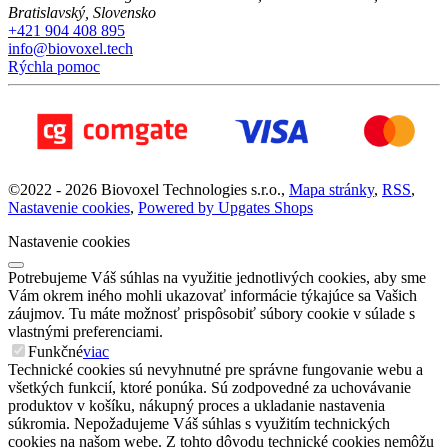
Bratislavský
,
Slovensko
+421 904 408 895
info@biovoxel.tech
Rýchla pomoc
©
2022 -
2026
Biovoxel Technologies s.r.o.
,
Mapa stránky
,
RSS
,
Nastavenie cookies
,
Powered by Upgates Shops
Nastavenie cookies
Potrebujeme Váš súhlas na využitie jednotlivých cookies, aby sme
Vám okrem iného mohli ukazovať informácie týkajúce sa Vašich
záujmov. Tu máte možnosť prispôsobiť súbory cookie v súlade s
vlastnými preferenciami.
Funkčné
viac
Technické cookies sú nevyhnutné pre správne fungovanie webu a
všetkých funkcií, ktoré ponúka. Sú zodpovedné za uchovávanie
produktov v košíku, nákupný proces a ukladanie nastavenia
súkromia. Nepožadujeme Váš súhlas s využitím technických
cookies na našom webe. Z tohto dôvodu technické cookies nemôžu