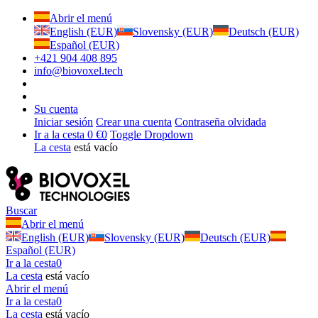
Abrir el menú
English (EUR)
Slovensky (EUR)
Deutsch (EUR)
Español (EUR)
+421 904 408 895
info@biovoxel.tech
Su cuenta
Iniciar sesión
Crear una cuenta
Contraseña olvidada
Ir a la cesta
0 €
0
Toggle Dropdown
La cesta
está vacío
Buscar
Abrir el menú
English (EUR)
Slovensky (EUR)
Deutsch (EUR)
Español (EUR)
Ir a la cesta
0
La cesta
está vacío
Abrir el menú
Ir a la cesta
0
La cesta
está vacío