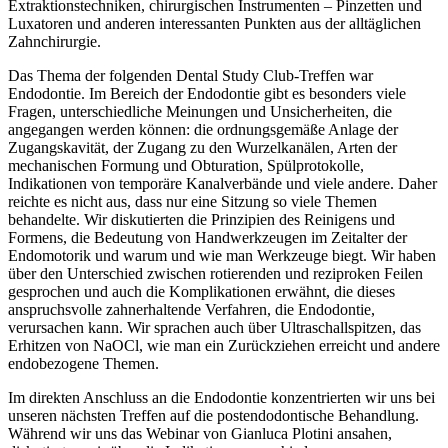
Extraktionstechniken, chirurgischen Instrumenten – Pinzetten und
Luxatoren und anderen interessanten Punkten aus der alltäglichen
Zahnchirurgie.
Das Thema der folgenden Dental Study Club-Treffen war
Endodontie. Im Bereich der Endodontie gibt es besonders viele
Fragen, unterschiedliche Meinungen und Unsicherheiten, die
angegangen werden können: die ordnungsgemäße Anlage der
Zugangskavität, der Zugang zu den Wurzelkanälen, Arten der
mechanischen Formung und Obturation, Spülprotokolle,
Indikationen von temporäre Kanalverbände und viele andere. Daher
reichte es nicht aus, dass nur eine Sitzung so viele Themen
behandelte. Wir diskutierten die Prinzipien des Reinigens und
Formens, die Bedeutung von Handwerkzeugen im Zeitalter der
Endomotorik und warum und wie man Werkzeuge biegt. Wir haben
über den Unterschied zwischen rotierenden und reziproken Feilen
gesprochen und auch die Komplikationen erwähnt, die dieses
anspruchsvolle zahnerhaltende Verfahren, die Endodontie,
verursachen kann. Wir sprachen auch über Ultraschallspitzen, das
Erhitzen von NaOCl, wie man ein Zurückziehen erreicht und andere
endobezogene Themen.
Im direkten Anschluss an die Endodontie konzentrierten wir uns bei
unseren nächsten Treffen auf die postendodontische Behandlung.
Während wir uns das Webinar von Gianluca Plotini ansahen,