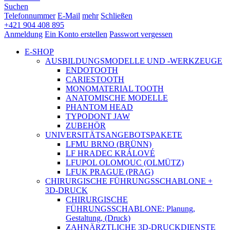
Suchen
Telefonnummer
E-Mail
mehr
Schließen
+421 904 408 895
Anmeldung
Ein Konto erstellen
Passwort vergessen
E-SHOP
AUSBILDUNGSMODELLE UND -WERKZEUGE
ENDOTOOTH
CARIESTOOTH
MONOMATERIAL TOOTH
ANATOMISCHE MODELLE
PHANTOM HEAD
TYPODONT JAW
ZUBEHÖR
UNIVERSITÄTSANGEBOTSPAKETE
LFMU BRNO (BRÜNN)
LF HRADEC KRÁLOVÉ
LFUPOL OLOMOUC (OLMÜTZ)
LFUK PRAGUE (PRAG)
CHIRURGISCHE FÜHRUNGSSCHABLONE +
3D-DRUCK
CHIRURGISCHE
FÜHRUNGSSCHABLONE: Planung,
Gestaltung, (Druck)
ZAHNÄRZTLICHE 3D-DRUCKDIENSTE