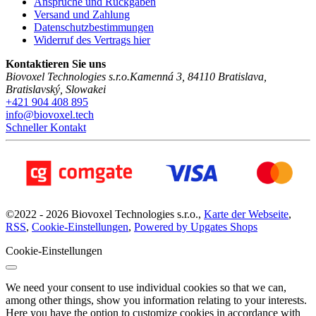
Ansprüche und Rückgaben
Versand und Zahlung
Datenschutzbestimmungen
Widerruf des Vertrags hier
Kontaktieren Sie uns
Biovoxel Technologies s.r.o.
Kamenná 3
,
84110
Bratislava
,
Bratislavský
,
Slowakei
+421 904 408 895
info@biovoxel.tech
Schneller Kontakt
©
2022 -
2026
Biovoxel Technologies s.r.o.
,
Karte der Webseite
,
RSS
,
Cookie-Einstellungen
,
Powered by Upgates Shops
Cookie-Einstellungen
We need your consent to use individual cookies so that we can,
among other things, show you information relating to your interests.
Here you have the option to customize cookies in accordance with