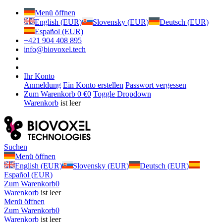
Menü öffnen
English (EUR)
Slovensky (EUR)
Deutsch (EUR)
Español (EUR)
+421 904 408 895
info@biovoxel.tech
Ihr Konto
Anmeldung
Ein Konto erstellen
Passwort vergessen
Zum Warenkorb
0 €
0
Toggle Dropdown
Warenkorb
ist leer
Suchen
Menü öffnen
English (EUR)
Slovensky (EUR)
Deutsch (EUR)
Español (EUR)
Zum Warenkorb
0
Warenkorb
ist leer
Menü öffnen
Zum Warenkorb
0
Warenkorb
ist leer