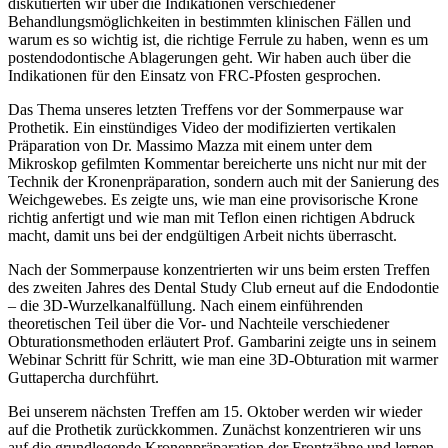
diskutierten wir über die Indikationen verschiedener
Behandlungsmöglichkeiten in bestimmten klinischen Fällen und
warum es so wichtig ist, die richtige Ferrule zu haben, wenn es um
postendodontische Ablagerungen geht. Wir haben auch über die
Indikationen für den Einsatz von FRC-Pfosten gesprochen.
Das Thema unseres letzten Treffens vor der Sommerpause war
Prothetik. Ein einstündiges Video der modifizierten vertikalen
Präparation von Dr. Massimo Mazza mit einem unter dem
Mikroskop gefilmten Kommentar bereicherte uns nicht nur mit der
Technik der Kronenpräparation, sondern auch mit der Sanierung des
Weichgewebes. Es zeigte uns, wie man eine provisorische Krone
richtig anfertigt und wie man mit Teflon einen richtigen Abdruck
macht, damit uns bei der endgültigen Arbeit nichts überrascht.
Nach der Sommerpause konzentrierten wir uns beim ersten Treffen
des zweiten Jahres des Dental Study Club erneut auf die Endodontie
– die 3D-Wurzelkanalfüllung. Nach einem einführenden
theoretischen Teil über die Vor- und Nachteile verschiedener
Obturationsmethoden erläutert Prof. Gambarini zeigte uns in seinem
Webinar Schritt für Schritt, wie man eine 3D-Obturation mit warmer
Guttapercha durchführt.
Bei unserem nächsten Treffen am 15. Oktober werden wir wieder
auf die Prothetik zurückkommen. Zunächst konzentrieren wir uns
auf die grundlegende Kronenpräparation der Frontzähne und lernen